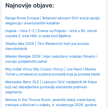
f
Najnovije objave:
o
r
:
Range Rover Evoque | Britanski luksuzni SUV koji je spojio
eleganciju i avanturistički karakter
Hajduk – Istra 2-2 | Drama na Poljudu – Istra u 95. minuti
susreta 2. kola HNL-a uzela bod Bijelima
Sinjska alka 2026 | Tino Radanović treći put postao
slavodobitnik
Mladen Ramljak 2026 | Ajax zasluženo svladao Dinamo i
osvojio pobjednički pehar
Moj rođak Vinny (My Cousin Vinny) | Joe Pesci i Marisa
Tomei u urnebesnoj sudskoj komediji koja je postala klasik
Mercedes-Benz GLE | Luksuzni SUV nasljednik M-Klase
koji već desetljećima postavlja standarde premium
segmenta
Wolves in the Throne Room, američki black metal bend,
nastupa u Močvari u srijedu, 4. studenoga 2026. godine