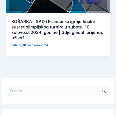
KOŠARKA | SAD i Francuska igraju finalni
susret olimpijskog turnira u subotu, 10.
kolovoza 2024. godine | Gdje gledati prijenos
uživo?
Subota, 10. kolovoza 2024.
S
e
a
r
c
h