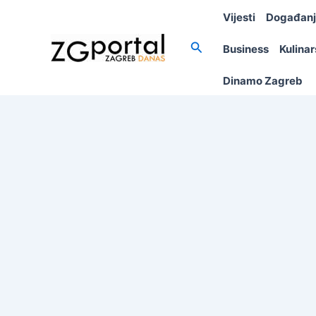
Skip
Vijesti
Događan
to
content
Search
Business
Kulina
Dinamo Zagreb