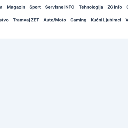
ja
Magazin
Sport
Servisne INFO
Tehnologija
ZG Info
rstvo
Tramvaj ZET
Auto/Moto
Gaming
Kućni Ljubimci
V