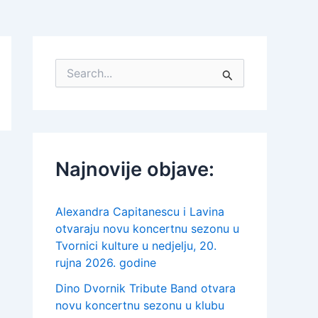
S
e
a
r
c
h
f
Najnovije objave:
o
r
:
Alexandra Capitanescu i Lavina
otvaraju novu koncertnu sezonu u
Tvornici kulture u nedjelju, 20.
rujna 2026. godine
Dino Dvornik Tribute Band otvara
novu koncertnu sezonu u klubu