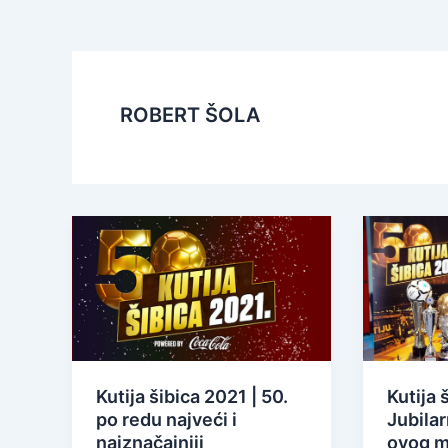
ROBERT ŠOLA
Kutija šibica 2021 | 50.
Kutija 
po redu najveći i
Jubilar
najznačajniji
ovog 