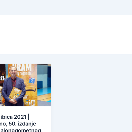
šibica 2021 |
no, 50. izdanje
malonogometnog