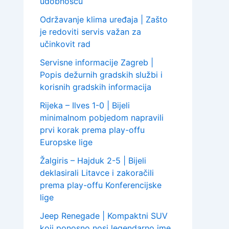
udobnošću
Održavanje klima uređaja | Zašto
je redoviti servis važan za
učinkovit rad
Servisne informacije Zagreb |
Popis dežurnih gradskih službi i
korisnih gradskih informacija
Rijeka – Ilves 1-0 | Bijeli
minimalnom pobjedom napravili
prvi korak prema play-offu
Europske lige
Žalgiris – Hajduk 2-5 | Bijeli
deklasirali Litavce i zakoračili
prema play-offu Konferencijske
lige
Jeep Renegade | Kompaktni SUV
koji ponosno nosi legendarno ime