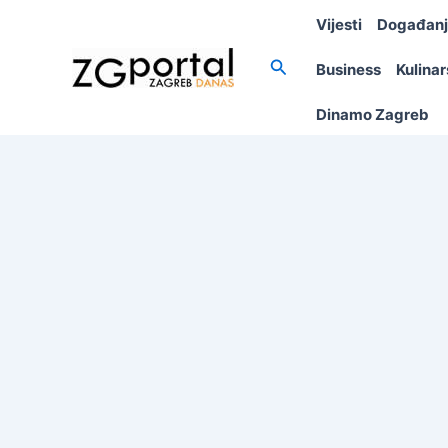
Skip
Vijesti
Događan
to
content
Search
Business
Kulina
Dinamo Zagreb