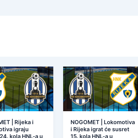
T | Rijeka i
NOGOMET | Lokomotiva
tiva igraju
i Rijeka igrat će susret
24. kola HNL-a u
15. kola HNL-a u