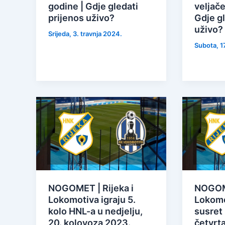
godine | Gdje gledati
veljače
prijenos uživo?
Gdje gl
uživo?
Srijeda, 3. travnja 2024.
Subota, 1
NOGOMET | Rijeka i
NOGOME
Lokomotiva igraju 5.
Lokomo
kolo HNL-a u nedjelju,
susret 
20. kolovoza 2023.
četvrta