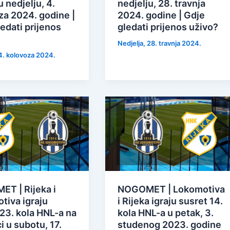
 nedjelju, 4.
nedjelju, 28. travnja
za 2024. godine |
2024. godine | Gdje
edati prijenos
gledati prijenos uživo?
Nedjelja, 28. travnja 2024.
 4. kolovoza 2024.
T | Rijeka i
NOGOMET | Lokomotiva
tiva igraju
i Rijeka igraju susret 14.
23. kola HNL-a na
kola HNL-a u petak, 3.
i u subotu, 17.
studenog 2023. godine