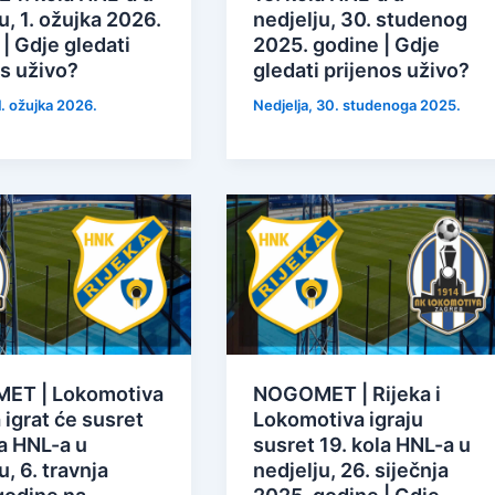
u, 1. ožujka 2026.
nedjelju, 30. studenog
| Gdje gledati
2025. godine | Gdje
os uživo?
gledati prijenos uživo?
1. ožujka 2026.
Nedjelja, 30. studenoga 2025.
ET | Lokomotiva
NOGOMET | Rijeka i
a igrat će susret
Lokomotiva igraju
a HNL-a u
susret 19. kola HNL-a u
u, 6. travnja
nedjelju, 26. siječnja