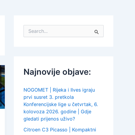
S
e
a
r
c
h
f
Najnovije objave:
o
r
:
NOGOMET | Rijeka i Ilves igraju
prvi susret 3. pretkola
Konferencijske lige u četvrtak, 6.
kolovoza 2026. godine | Gdje
gledati prijenos uživo?
Citroen C3 Picasso | Kompaktni