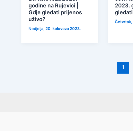
godine na Rujevici |
2023. 
Gdje gledati prijenos
gledati
uživo?
Četvrtak, 
Nedjelja, 20. kolovoza 2023.
1