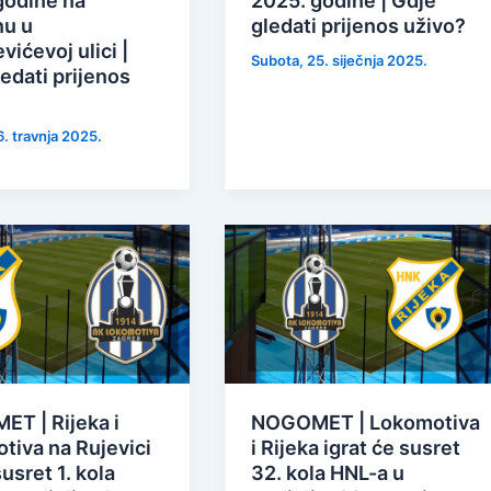
godine na
2025. godine | Gdje
nu u
gledati prijenos uživo?
vićevoj ulici |
Subota, 25. siječnja 2025.
edati prijenos
6. travnja 2025.
T | Rijeka i
NOGOMET | Lokomotiva
tiva na Rujevici
i Rijeka igrat će susret
susret 1. kola
32. kola HNL-a u