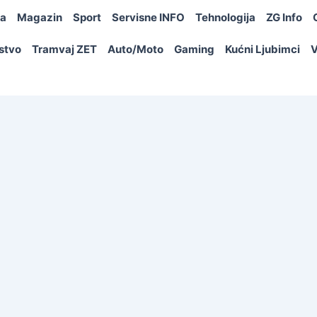
ja
Magazin
Sport
Servisne INFO
Tehnologija
ZG Info
rstvo
Tramvaj ZET
Auto/Moto
Gaming
Kućni Ljubimci
V