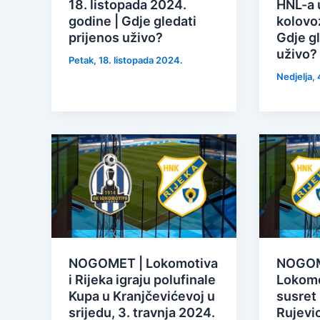
18. listopada 2024.
HNL-a u
godine | Gdje gledati
kolovo
prijenos uživo?
Gdje gl
uživo?
Petak, 18. listopada 2024.
Nedjelja,
NOGOMET | Lokomotiva
NOGOME
i Rijeka igraju polufinale
Lokomo
Kupa u Kranjčevićevoj u
susret 
srijedu, 3. travnja 2024.
Rujevic