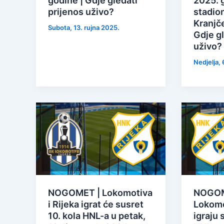
godine | Gdje gledati
2025. 
prijenos uživo?
stadio
Kranjče
Subota, 13. rujna 2025.
Gdje gl
uživo?
Nedjelja, 
NOGOMET | Lokomotiva
NOGOME
i Rijeka igrat će susret
Lokomo
10. kola HNL-a u petak,
igraju 