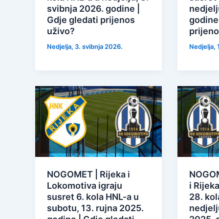
svibnja 2026. godine |
nedjelj
Gdje gledati prijenos
godine 
uživo?
prijen
Nedjelja, 3. svibnja 2026.
Nedjelja, 
NOGOMET | Rijeka i
NOGOM
Lokomotiva igraju
i Rijek
susret 6. kola HNL-a u
28. kol
subotu, 13. rujna 2025.
nedjelj