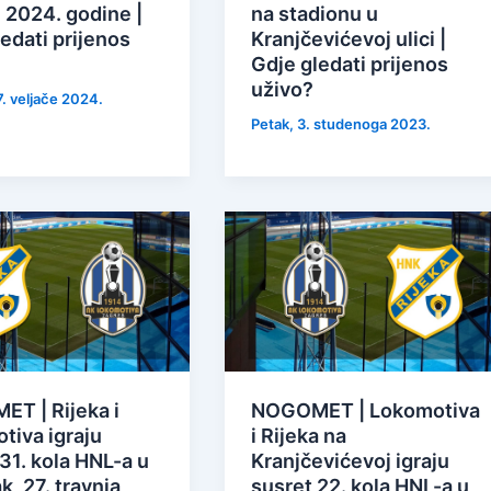
 2024. godine |
na stadionu u
edati prijenos
Kranjčevićevoj ulici |
Gdje gledati prijenos
uživo?
7. veljače 2024.
Petak, 3. studenoga 2023.
T | Rijeka i
NOGOMET | Lokomotiva
tiva igraju
i Rijeka na
31. kola HNL-a u
Kranjčevićevoj igraju
k, 27. travnja
susret 22. kola HNL-a u