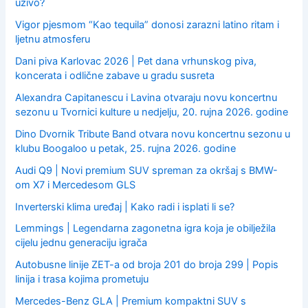
uživo?
Vigor pjesmom “Kao tequila” donosi zarazni latino ritam i
ljetnu atmosferu
Dani piva Karlovac 2026 | Pet dana vrhunskog piva,
koncerata i odlične zabave u gradu susreta
Alexandra Capitanescu i Lavina otvaraju novu koncertnu
sezonu u Tvornici kulture u nedjelju, 20. rujna 2026. godine
Dino Dvornik Tribute Band otvara novu koncertnu sezonu u
klubu Boogaloo u petak, 25. rujna 2026. godine
Audi Q9 | Novi premium SUV spreman za okršaj s BMW-
om X7 i Mercedesom GLS
Inverterski klima uređaj | Kako radi i isplati li se?
Lemmings | Legendarna zagonetna igra koja je obilježila
cijelu jednu generaciju igrača
Autobusne linije ZET-a od broja 201 do broja 299 | Popis
linija i trasa kojima prometuju
Mercedes-Benz GLA | Premium kompaktni SUV s