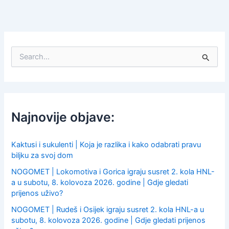
S
e
a
r
c
h
f
Najnovije objave:
o
r
:
Kaktusi i sukulenti | Koja je razlika i kako odabrati pravu
biljku za svoj dom
NOGOMET | Lokomotiva i Gorica igraju susret 2. kola HNL-
a u subotu, 8. kolovoza 2026. godine | Gdje gledati
prijenos uživo?
NOGOMET | Rudeš i Osijek igraju susret 2. kola HNL-a u
subotu, 8. kolovoza 2026. godine | Gdje gledati prijenos