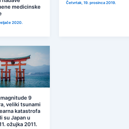
u nabave
Četvrtak, 19. prosinca 2019.
ene medicinske
e
veljače 2020.
 magnitude 9
a, veliki tsunami
earna katastrofa
i su Japan u
11. ožujka 2011.