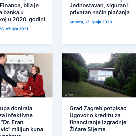
Finance, bila je
Jednostavan, siguran i
a banka u
privatan način plaćanja
oj u 2020. godini
Subota, 13. lipnja 2020.
28. ožujka 2021.
upa donirala
Grad Zagreb potpisao
 za infektivne
Ugovor o kreditu za
 “Dr. Fran
financiranje izgradnje
vić” milijun kuna
Žičare Sljeme