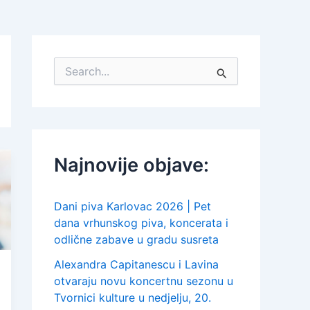
S
e
a
r
c
h
f
Najnovije objave:
o
r
:
Dani piva Karlovac 2026 | Pet
dana vrhunskog piva, koncerata i
odlične zabave u gradu susreta
Alexandra Capitanescu i Lavina
otvaraju novu koncertnu sezonu u
Tvornici kulture u nedjelju, 20.