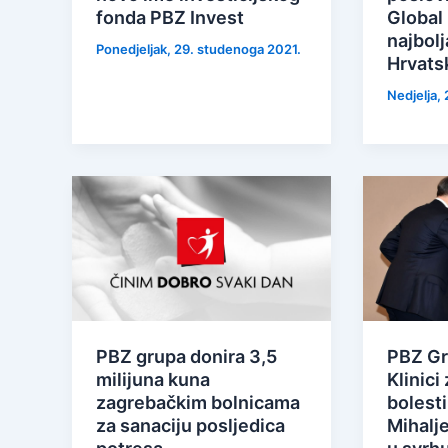
fonda PBZ Invest
Global 
najbolj
Ponedjeljak, 29. studenoga 2021.
Hrvatsk
Nedjelja, 
PBZ grupa donira 3,5
PBZ Gr
milijuna kuna
Klinici
zagrebačkim bolnicama
bolesti
za sanaciju posljedica
Mihalje