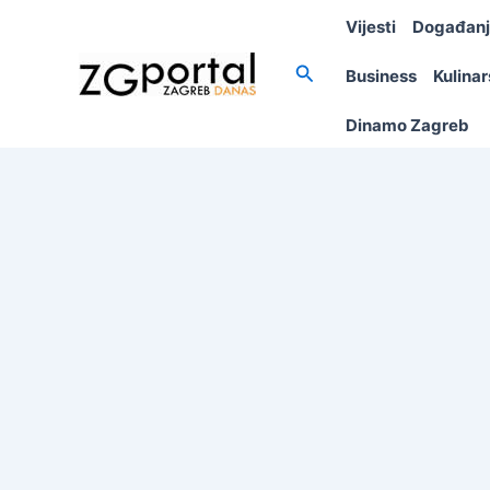
Skip
Vijesti
Događan
to
content
Search
Business
Kulina
Dinamo Zagreb