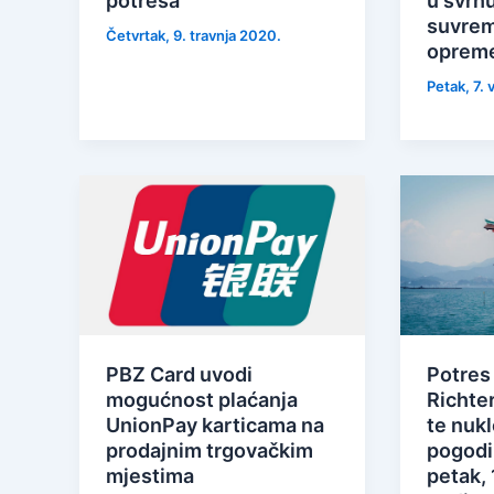
potresa
u svrh
suvrem
Četvrtak, 9. travnja 2020.
oprem
Petak, 7. 
PBZ Card uvodi
Potres
mogućnost plaćanja
Richter
UnionPay karticama na
te nukl
prodajnim trgovačkim
pogodil
mjestima
petak, 