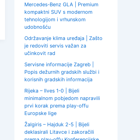
Mercedes-Benz GLA | Premium
kompaktni SUV s modernom
tehnologijom i vrhunskom
udobnošću
Održavanje klima uređaja | Zašto
je redoviti servis važan za
učinkovit rad
Servisne informacije Zagreb |
Popis dežurnih gradskih službi i
korisnih gradskih informacija
Rijeka – Ilves 1-0 | Bijeli
minimalnom pobjedom napravili
prvi korak prema play-offu
Europske lige
Žalgiris – Hajduk 2-5 | Bijeli
deklasirali Litavce i zakoračili
prema play-offu Konferencijske