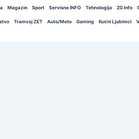
ja
Magazin
Sport
Servisne INFO
Tehnologija
ZG Info
rstvo
Tramvaj ZET
Auto/Moto
Gaming
Kućni Ljubimci
V