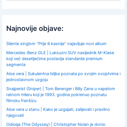
a
r
c
h
f
Najnovije objave:
o
r
:
Silente singlom “Prije ili kasnije” najavljuje novi album
Mercedes-Benz GLE | Luksuzni SUV nasljednik M-Klase
koji već desetljećima postavlja standarde premium
segmenta
Aloe vera | Sukulentna biljka poznata po svojim svojstvima i
jednostavnom uzgoju
Snajperist (Sniper) | Tom Berenger i Billy Zane u napetom
ratnom trileru koji je 1993. godine pokrenuo poznatu
filmsku franšizu
Aloe vera u stanu | Kako je uzgajati, zalijevati i pravilno
njegovati
Odiseja (The Odyssey) | Christopher Nolan je donio