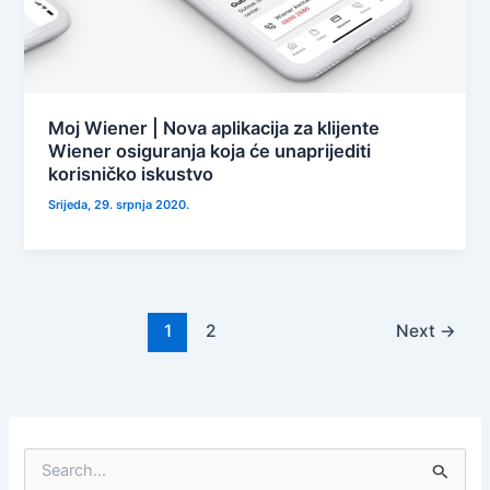
Moj Wiener | Nova aplikacija za klijente
Wiener osiguranja koja će unaprijediti
korisničko iskustvo
Srijeda, 29. srpnja 2020.
1
2
Next
→
S
e