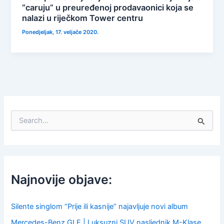
“caruju” u preuređenoj prodavaonici koja se
nalazi u riječkom Tower centru
Ponedjeljak, 17. veljače 2020.
S
e
a
r
c
h
f
Najnovije objave:
o
r
:
Silente singlom “Prije ili kasnije” najavljuje novi album
Mercedes-Benz GLE | Luksuzni SUV nasljednik M-Klase