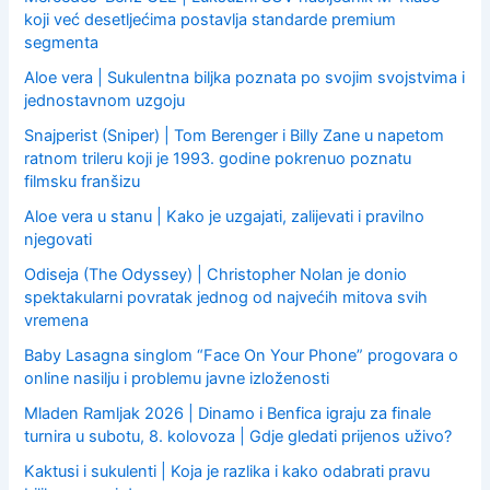
koji već desetljećima postavlja standarde premium
segmenta
Aloe vera | Sukulentna biljka poznata po svojim svojstvima i
jednostavnom uzgoju
Snajperist (Sniper) | Tom Berenger i Billy Zane u napetom
ratnom trileru koji je 1993. godine pokrenuo poznatu
filmsku franšizu
Aloe vera u stanu | Kako je uzgajati, zalijevati i pravilno
njegovati
Odiseja (The Odyssey) | Christopher Nolan je donio
spektakularni povratak jednog od najvećih mitova svih
vremena
Baby Lasagna singlom “Face On Your Phone” progovara o
online nasilju i problemu javne izloženosti
Mladen Ramljak 2026 | Dinamo i Benfica igraju za finale
turnira u subotu, 8. kolovoza | Gdje gledati prijenos uživo?
Kaktusi i sukulenti | Koja je razlika i kako odabrati pravu