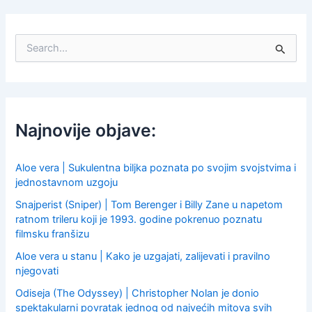
S
e
a
r
c
h
f
Najnovije objave:
o
r
:
Aloe vera | Sukulentna biljka poznata po svojim svojstvima i
jednostavnom uzgoju
Snajperist (Sniper) | Tom Berenger i Billy Zane u napetom
ratnom trileru koji je 1993. godine pokrenuo poznatu
filmsku franšizu
Aloe vera u stanu | Kako je uzgajati, zalijevati i pravilno
njegovati
Odiseja (The Odyssey) | Christopher Nolan je donio
spektakularni povratak jednog od najvećih mitova svih