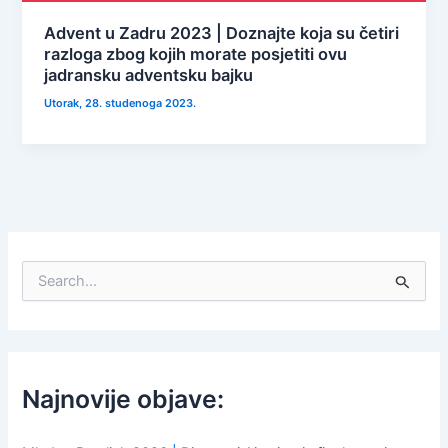
Advent u Zadru 2023 | Doznajte koja su četiri
razloga zbog kojih morate posjetiti ovu
jadransku adventsku bajku
Utorak, 28. studenoga 2023.
S
e
a
r
c
h
f
Najnovije objave:
o
r