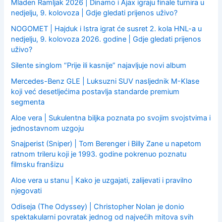
:
Mladen Ramljak 2026 | Dinamo i Ajax igraju finale turnira u
nedjelju, 9. kolovoza | Gdje gledati prijenos uživo?
NOGOMET | Hajduk i Istra igrat će susret 2. kola HNL-a u
nedjelju, 9. kolovoza 2026. godine | Gdje gledati prijenos
uživo?
Silente singlom “Prije ili kasnije” najavljuje novi album
Mercedes-Benz GLE | Luksuzni SUV nasljednik M-Klase
koji već desetljećima postavlja standarde premium
segmenta
Aloe vera | Sukulentna biljka poznata po svojim svojstvima i
jednostavnom uzgoju
Snajperist (Sniper) | Tom Berenger i Billy Zane u napetom
ratnom trileru koji je 1993. godine pokrenuo poznatu
filmsku franšizu
Aloe vera u stanu | Kako je uzgajati, zalijevati i pravilno
njegovati
Odiseja (The Odyssey) | Christopher Nolan je donio
spektakularni povratak jednog od najvećih mitova svih