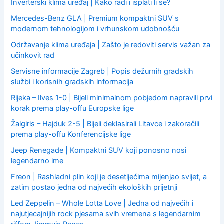
:
Inverterski klima uređaj | Kako radi i isplati li se?
Mercedes-Benz GLA | Premium kompaktni SUV s
modernom tehnologijom i vrhunskom udobnošću
Održavanje klima uređaja | Zašto je redoviti servis važan za
učinkovit rad
Servisne informacije Zagreb | Popis dežurnih gradskih
službi i korisnih gradskih informacija
Rijeka – Ilves 1-0 | Bijeli minimalnom pobjedom napravili prvi
korak prema play-offu Europske lige
Žalgiris – Hajduk 2-5 | Bijeli deklasirali Litavce i zakoračili
prema play-offu Konferencijske lige
Jeep Renegade | Kompaktni SUV koji ponosno nosi
legendarno ime
Freon | Rashladni plin koji je desetljećima mijenjao svijet, a
zatim postao jedna od najvećih ekoloških prijetnji
Led Zeppelin – Whole Lotta Love | Jedna od najvećih i
najutjecajnijih rock pjesama svih vremena s legendarnim