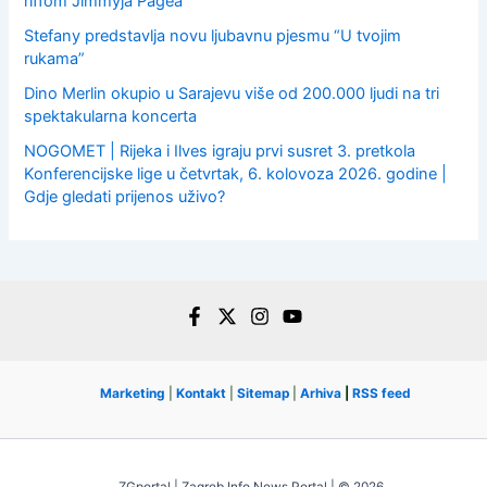
riffom Jimmyja Pagea
Stefany predstavlja novu ljubavnu pjesmu “U tvojim
rukama”
Dino Merlin okupio u Sarajevu više od 200.000 ljudi na tri
spektakularna koncerta
NOGOMET | Rijeka i Ilves igraju prvi susret 3. pretkola
Konferencijske lige u četvrtak, 6. kolovoza 2026. godine |
Gdje gledati prijenos uživo?
Marketing
|
Kontakt
|
Sitemap
|
Arhiva
|
RSS feed