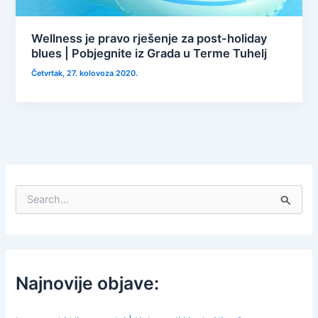
Wellness je pravo rješenje za post-holiday
blues | Pobjegnite iz Grada u Terme Tuhelj
Četvrtak, 27. kolovoza 2020.
S
e
a
r
c
h
f
Najnovije objave:
o
r