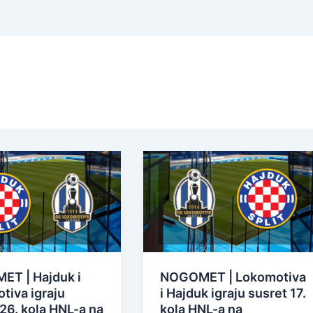
T | Hajduk i
NOGOMET | Lokomotiva
tiva igraju
i Hajduk igraju susret 17.
26. kola HNL-a na
kola HNL-a na