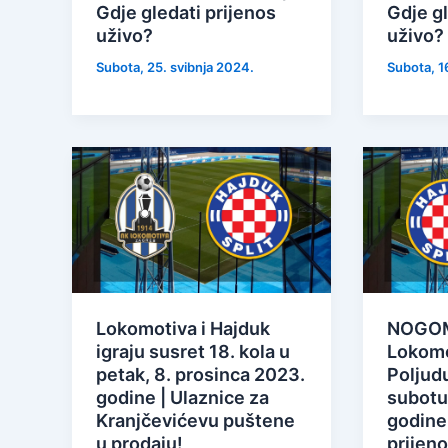
Gdje gledati prijenos
Gdje gl
uživo?
uživo?
Subota, 25. svibnja 2024.
Subota, 1
Lokomotiva i Hajduk
NOGOME
igraju susret 18. kola u
Lokomo
petak, 8. prosinca 2023.
Poljudu
godine | Ulaznice za
subotu,
Kranjčevićevu puštene
godine 
u prodaju!
prijen