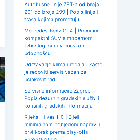
Autobusne linije ZET-a od broja
201 do broja 299 | Popis linija i
trasa kojima prometuju
Mercedes-Benz GLA | Premium
kompaktni SUV s modernom
tehnologijom i vrhunskom
udobnošću
Održavanje klima uređaja | Zašto
je redoviti servis važan za
učinkovit rad
Servisne informacije Zagreb |
Popis dežurnih gradskih službi i
korisnih gradskih informacija
Rijeka – Ilves 1-0 | Bijeli
minimalnom pobjedom napravili
prvi korak prema play-offu
Europske lige