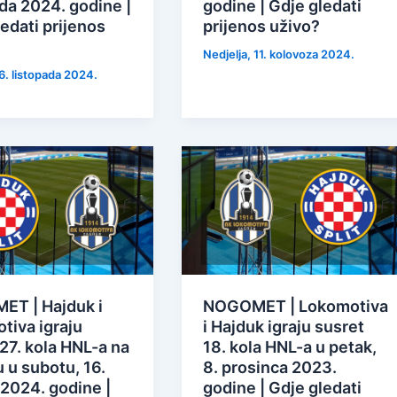
da 2024. godine |
godine | Gdje gledati
edati prijenos
prijenos uživo?
Nedjelja, 11. kolovoza 2024.
6. listopada 2024.
T | Hajduk i
NOGOMET | Lokomotiva
tiva igraju
i Hajduk igraju susret
27. kola HNL-a na
18. kola HNL-a u petak,
 u subotu, 16.
8. prosinca 2023.
 2024. godine |
godine | Gdje gledati