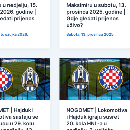
 u nedjelju, 15.
Maksimiru u subotu, 13.
 2026. godine |
prosinca 2025. godine |
edati prijenos
Gdje gledati prijenos
uživo?
15. ožujka 2026.
Subota, 13. prosinca 2025.
T | Hajduk i
NOGOMET | Lokomotiva
tiva sastaju se
i Hajduk igraju susret
udu u 29. kolu
20. kola HNL-a u