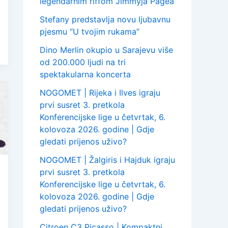
legendarnim riffom Jimmyja Pagea
Stefany predstavlja novu ljubavnu
pjesmu “U tvojim rukama”
Dino Merlin okupio u Sarajevu više
od 200.000 ljudi na tri
spektakularna koncerta
NOGOMET | Rijeka i Ilves igraju
prvi susret 3. pretkola
Konferencijske lige u četvrtak, 6.
kolovoza 2026. godine | Gdje
gledati prijenos uživo?
NOGOMET | Žalgiris i Hajduk igraju
prvi susret 3. pretkola
Konferencijske lige u četvrtak, 6.
kolovoza 2026. godine | Gdje
gledati prijenos uživo?
Citroen C3 Picasso | Kompaktni