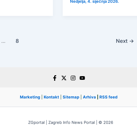
Nedjelja, 4. siječnja 2026.
…
8
Next
→
Marketing
|
Kontakt
|
Sitemap
|
Arhiva
|
RSS feed
ZGportal | Zagreb Info News Portal | © 2026