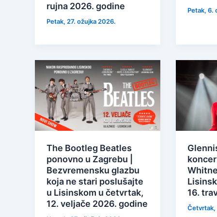
rujna 2026. godine
Petak, 6.
Petak, 27. ožujka 2026.
The Bootleg Beatles
Glenni
ponovno u Zagrebu |
koncert
Bezvremensku glazbu
Whitne
koja ne stari poslušajte
Lisins
u Lisinskom u četvrtak,
16. tra
12. veljače 2026. godine
Četvrtak, 