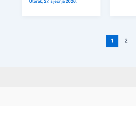
Utorak, 27. siječnja 2026.
1
2