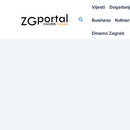
Skip
Vijesti
Događan
to
content
Search
Business
Kulina
Dinamo Zagreb