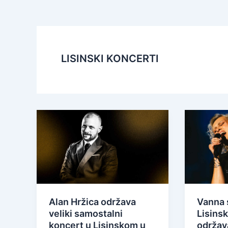
LISINSKI KONCERTI
Alan Hržica održava
Vanna 
veliki samostalni
Lisinsk
koncert u Lisinskom u
održav