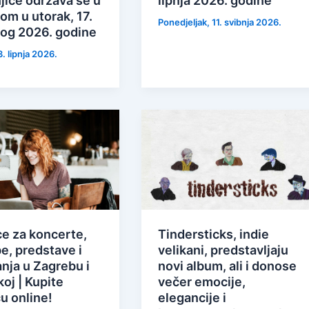
jice održava se u
lipnja 2026. godine
om u utorak, 17.
Ponedjeljak, 11. svibnja 2026.
og 2026. godine
. lipnja 2026.
ce za koncerte,
Tindersticks, indie
e, predstave i
velikani, predstavljaju
nja u Zagrebu i
novi album, ali i donose
oj | Kupite
večer emocije,
u online!
elegancije i