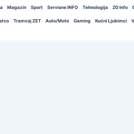
ja
Magazin
Sport
Servisne INFO
Tehnologija
ZG Info
rstvo
Tramvaj ZET
Auto/Moto
Gaming
Kućni Ljubimci
V