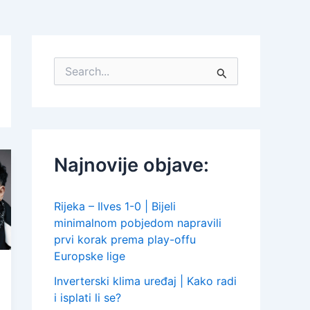
S
e
a
r
c
h
f
Najnovije objave:
o
r
:
Rijeka – Ilves 1-0 | Bijeli
minimalnom pobjedom napravili
prvi korak prema play-offu
Europske lige
Inverterski klima uređaj | Kako radi
i isplati li se?