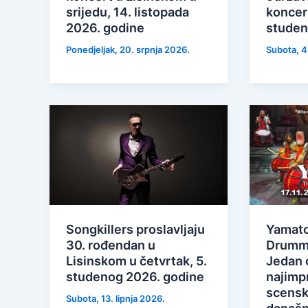
srijedu, 14. listopada
koncert
2026. godine
studen
Ponedjeljak, 20. srpnja 2026.
Subota, 4
Songkillers proslavljaju
Yamato
30. rođendan u
Drumme
Lisinskom u četvrtak, 5.
Jedan 
studenog 2026. godine
najimpr
scensk
Subota, 13. lipnja 2026.