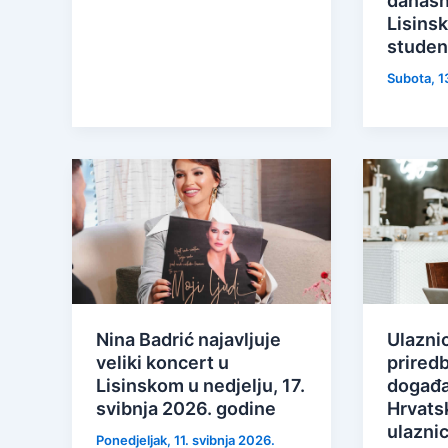
današn
Lisinsk
studen
Subota, 13
Nina Badrić najavljuje
Ulazni
veliki koncert u
priredb
Lisinskom u nedjelju, 17.
događa
svibnja 2026. godine
Hrvatsk
ulaznic
Ponedjeljak, 11. svibnja 2026.