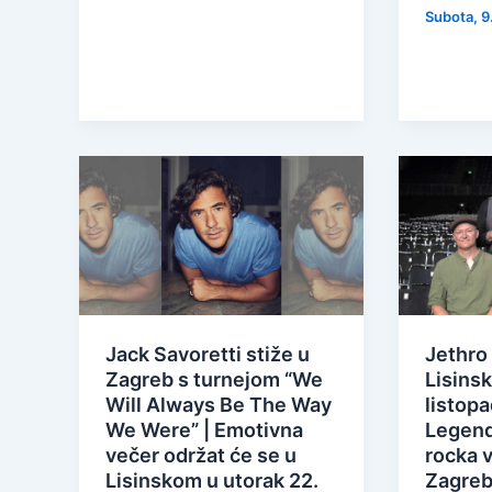
Subota, 9
Jack Savoretti stiže u
Jethro 
Zagreb s turnejom “We
Lisinsk
Will Always Be The Way
listopa
We Were” | Emotivna
Legend
večer održat će se u
rocka v
Lisinskom u utorak 22.
Zagre