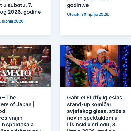
 u subotu, 7.
godinwe
og 2026. godine
Utorak, 30. lipnja 2026.
. srpnja 2026.
 – The
Gabriel Fluffy Iglesias,
rs of Japan |
stand-up komičar
od
svjetskog glasa, stiže s
esivnijih
novim spektaklom u
ih spektakala
Lisinski u srijedu, 3.