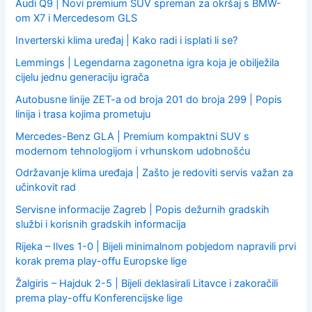
:
Audi Q9 | Novi premium SUV spreman za okršaj s BMW-
om X7 i Mercedesom GLS
Inverterski klima uređaj | Kako radi i isplati li se?
Lemmings | Legendarna zagonetna igra koja je obilježila
cijelu jednu generaciju igrača
Autobusne linije ZET-a od broja 201 do broja 299 | Popis
linija i trasa kojima prometuju
Mercedes-Benz GLA | Premium kompaktni SUV s
modernom tehnologijom i vrhunskom udobnošću
Održavanje klima uređaja | Zašto je redoviti servis važan za
učinkovit rad
Servisne informacije Zagreb | Popis dežurnih gradskih
službi i korisnih gradskih informacija
Rijeka – Ilves 1-0 | Bijeli minimalnom pobjedom napravili prvi
korak prema play-offu Europske lige
Žalgiris – Hajduk 2-5 | Bijeli deklasirali Litavce i zakoračili
prema play-offu Konferencijske lige