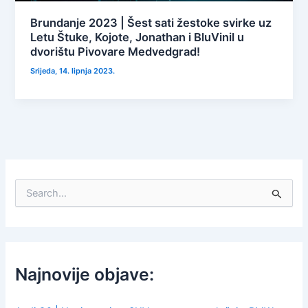
Brundanje 2023 | Šest sati žestoke svirke uz
Letu Štuke, Kojote, Jonathan i BluVinil u
dvorištu Pivovare Medvedgrad!
Srijeda, 14. lipnja 2023.
S
e
a
r
c
h
f
Najnovije objave:
o
r