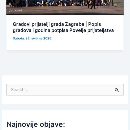
Gradovi prijatelji grada Zagreba | Popis
gradova i godina potpisa Povelje prijateljstva
Subota, 23. svibnja 2026.
S
e
a
r
c
h
f
Najnovije objave:
o