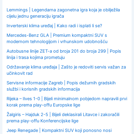
r
:
Lemmings | Legendarna zagonetna igra koja je obilježila
cijelu jednu generaciju igrača
Inverterski klima uređaj | Kako radi i isplati li se?
Mercedes-Benz GLA | Premium kompaktni SUV s
modernom tehnologijom i vrhunskom udobnošću
Autobusne linije ZET-a od broja 201 do broja 299 | Popis
linija i trasa kojima prometuju
Održavanje klima uređaja | Zašto je redoviti servis važan za
učinkovit rad
Servisne informacije Zagreb | Popis dežurnih gradskih
službi i korisnih gradskih informacija
Rijeka – Ilves 1-0 | Bijeli minimalnom pobjedom napravili prvi
korak prema play-offu Europske lige
Žalgiris – Hajduk 2-5 | Bijeli deklasirali Litavce i zakoračili
prema play-offu Konferencijske lige
Jeep Renegade | Kompaktni SUV koji ponosno nosi