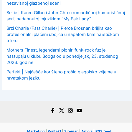
nezavisnoj glazbenoj sceni
Selfie | Karen Gillan i John Cho u romantičnoj humorističnoj
seriji nadahnutoj mjuziklom “My Fair Lady”
Brzi Charlie (Fast Charlie) | Pierce Brosnan briljira kao
profesionalni plaćeni ubojica u napetom kriminalističkom
trileru
Mothers Finest, legendarni pioniri funk-rock fuzije,
nastupaju u klubu Boogaloo u ponedjeljak, 23. studenog
2026. godine
Perfekt | Najčešće korišteno prošlo glagolsko vrijeme u
hrvatskom jeziku
Marketing
|
Kontakt
|
Sitemap
|
Arhiva
|
RSS feed