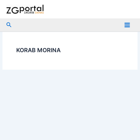
Skip
to
content
Search
KORAB MORINA