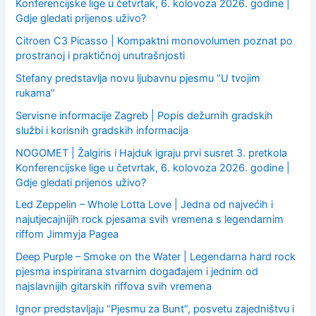
Konferencijske lige u četvrtak, 6. kolovoza 2026. godine |
Gdje gledati prijenos uživo?
Citroen C3 Picasso | Kompaktni monovolumen poznat po
prostranoj i praktičnoj unutrašnjosti
Stefany predstavlja novu ljubavnu pjesmu “U tvojim
rukama”
Servisne informacije Zagreb | Popis dežurnih gradskih
službi i korisnih gradskih informacija
NOGOMET | Žalgiris i Hajduk igraju prvi susret 3. pretkola
Konferencijske lige u četvrtak, 6. kolovoza 2026. godine |
Gdje gledati prijenos uživo?
Led Zeppelin – Whole Lotta Love | Jedna od najvećih i
najutjecajnijih rock pjesama svih vremena s legendarnim
riffom Jimmyja Pagea
Deep Purple – Smoke on the Water | Legendarna hard rock
pjesma inspirirana stvarnim događajem i jednim od
najslavnijih gitarskih riffova svih vremena
Ignor predstavljaju “Pjesmu za Bunt”, posvetu zajedništvu i