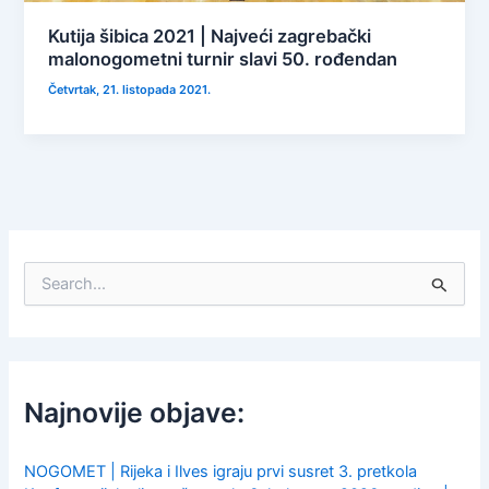
Kutija šibica 2021 | Najveći zagrebački
malonogometni turnir slavi 50. rođendan
Četvrtak, 21. listopada 2021.
S
e
a
r
c
h
f
Najnovije objave:
o
r
:
NOGOMET | Rijeka i Ilves igraju prvi susret 3. pretkola