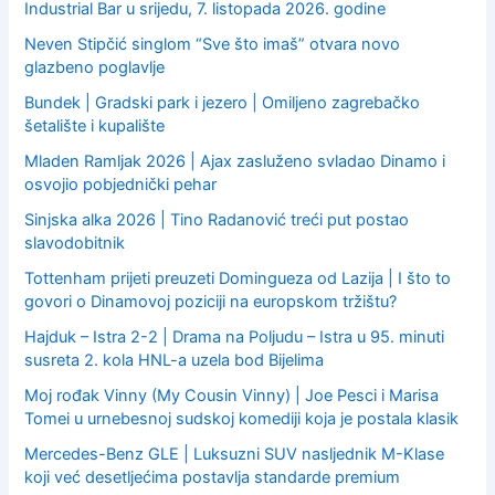
Industrial Bar u srijedu, 7. listopada 2026. godine
Neven Stipčić singlom “Sve što imaš” otvara novo
glazbeno poglavlje
Bundek | Gradski park i jezero | Omiljeno zagrebačko
šetalište i kupalište
Mladen Ramljak 2026 | Ajax zasluženo svladao Dinamo i
osvojio pobjednički pehar
Sinjska alka 2026 | Tino Radanović treći put postao
slavodobitnik
Tottenham prijeti preuzeti Domingueza od Lazija | I što to
govori o Dinamovoj poziciji na europskom tržištu?
Hajduk – Istra 2-2 | Drama na Poljudu – Istra u 95. minuti
susreta 2. kola HNL-a uzela bod Bijelima
Moj rođak Vinny (My Cousin Vinny) | Joe Pesci i Marisa
Tomei u urnebesnoj sudskoj komediji koja je postala klasik
Mercedes-Benz GLE | Luksuzni SUV nasljednik M-Klase
koji već desetljećima postavlja standarde premium