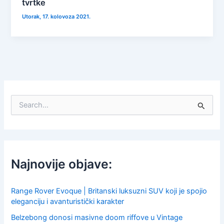
tvrtke
Utorak, 17. kolovoza 2021.
S
e
a
r
c
h
f
Najnovije objave:
o
r
:
Range Rover Evoque | Britanski luksuzni SUV koji je spojio
eleganciju i avanturistički karakter
Belzebong donosi masivne doom riffove u Vintage