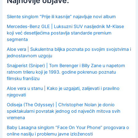
Najnovije objave:
o
r
:
Silente singlom “Prije ili kasnije” najavljuje novi album
Mercedes-Benz GLE | Luksuzni SUV nasljednik M-Klase
koji već desetljećima postavlja standarde premium
segmenta
Aloe vera | Sukulentna biljka poznata po svojim svojstvima i
jednostavnom uzgoju
Snajperist (Sniper) | Tom Berenger i Billy Zane u napetom
ratnom trileru koji je 1993. godine pokrenuo poznatu
filmsku franšizu
Aloe vera u stanu | Kako je uzgajati, zalijevati i pravilno
njegovati
Odiseja (The Odyssey) | Christopher Nolan je donio
spektakularni povratak jednog od najvećih mitova svih
vremena
Baby Lasagna singlom “Face On Your Phone” progovara o
online nasilju i problemu javne izloženosti