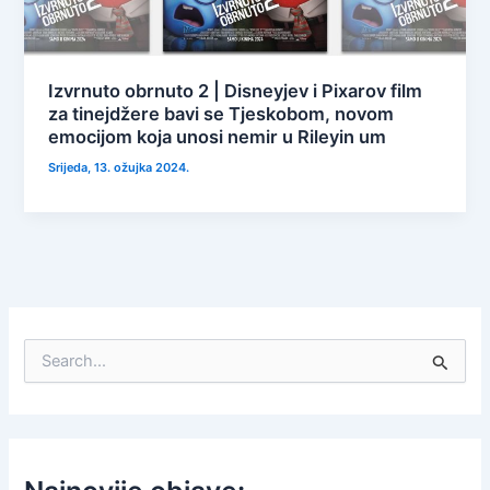
Izvrnuto obrnuto 2 | Disneyjev i Pixarov film
za tinejdžere bavi se Tjeskobom, novom
emocijom koja unosi nemir u Rileyin um
Srijeda, 13. ožujka 2024.
S
e
a
r
c
h
f