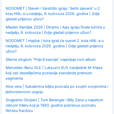
r
:
NOGOMET | Slaven i Varaždin igraju “derbi sjevera” u 2.
kolu HNL-a u nedjelju, 9. kolovoza 2026. godine | Gdje
gledati prijenos uživo?
Mladen Ramljak 2026 | Dinamo i Ajax igraju finale turnira u
nedjelju, 9. kolovoza | Gdje gledati prijenos uživo?
NOGOMET | Hajduk i Istra igrat će susret 2. kola HNL-a u
nedjelju, 9. kolovoza 2026. godine | Gdje gledati prijenos
uživo?
Silente singlom “Prije ili kasnije” najavljuje novi album
Mercedes-Benz GLE | Luksuzni SUV nasljednik M-Klase
koji već desetljećima postavlja standarde premium
segmenta
Aloe vera | Sukulentna biljka poznata po svojim svojstvima i
jednostavnom uzgoju
Snajperist (Sniper) | Tom Berenger i Billy Zane u napetom
ratnom trileru koji je 1993. godine pokrenuo poznatu
filmsku franšizu