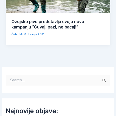
Ožujsko pivo predstavlja svoju novu
kampanju “Čuvaj, pazi, ne bacaj!”
Četvrtak, 8. travnja 2021.
S
e
a
r
c
h
f
Najnovije objave:
o