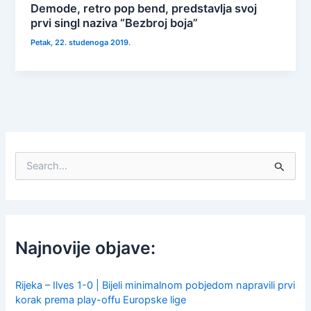
Demode, retro pop bend, predstavlja svoj
prvi singl naziva “Bezbroj boja”
Petak, 22. studenoga 2019.
S
e
a
r
c
h
f
Najnovije objave:
o
r
:
Rijeka – Ilves 1-0 | Bijeli minimalnom pobjedom napravili prvi
korak prema play-offu Europske lige