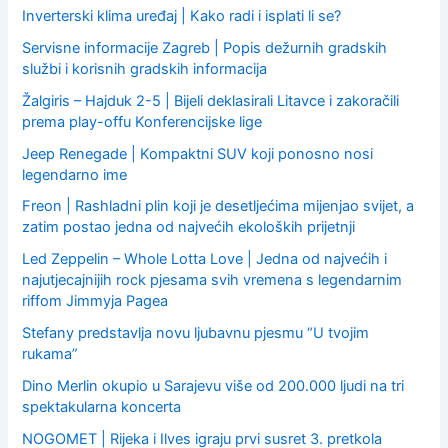
Inverterski klima uređaj | Kako radi i isplati li se?
Servisne informacije Zagreb | Popis dežurnih gradskih
službi i korisnih gradskih informacija
Žalgiris – Hajduk 2-5 | Bijeli deklasirali Litavce i zakoračili
prema play-offu Konferencijske lige
Jeep Renegade | Kompaktni SUV koji ponosno nosi
legendarno ime
Freon | Rashladni plin koji je desetljećima mijenjao svijet, a
zatim postao jedna od najvećih ekoloških prijetnji
Led Zeppelin – Whole Lotta Love | Jedna od najvećih i
najutjecajnijih rock pjesama svih vremena s legendarnim
riffom Jimmyja Pagea
Stefany predstavlja novu ljubavnu pjesmu “U tvojim
rukama”
Dino Merlin okupio u Sarajevu više od 200.000 ljudi na tri
spektakularna koncerta
NOGOMET | Rijeka i Ilves igraju prvi susret 3. pretkola