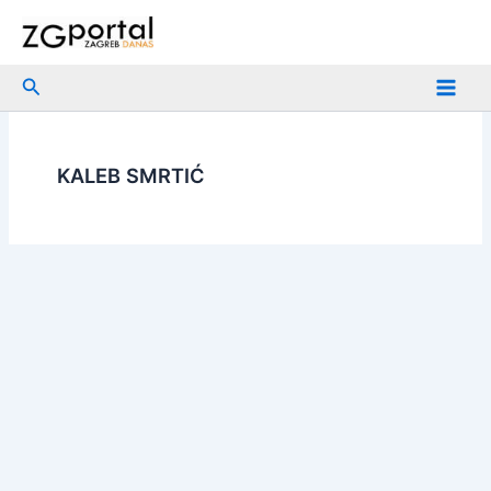
Skip
to
content
Search
KALEB SMRTIĆ