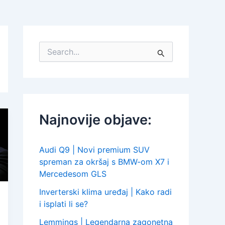
S
e
a
r
c
h
f
Najnovije objave:
o
r
:
Audi Q9 | Novi premium SUV
spreman za okršaj s BMW-om X7 i
Mercedesom GLS
Inverterski klima uređaj | Kako radi
i isplati li se?
Lemmings | Legendarna zagonetna