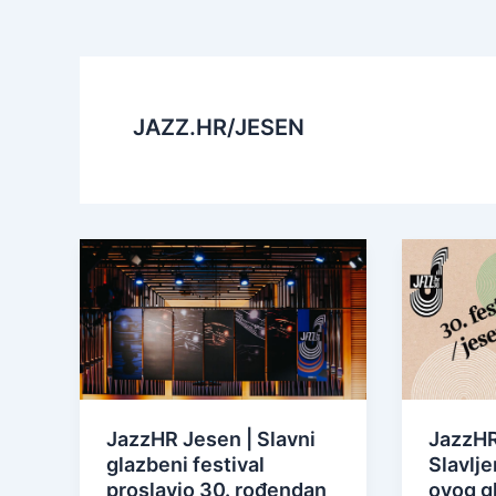
JAZZ.HR/JESEN
JazzHR Jesen | Slavni
JazzHR
glazbeni festival
Slavlje
proslavio 30. rođendan
ovog g