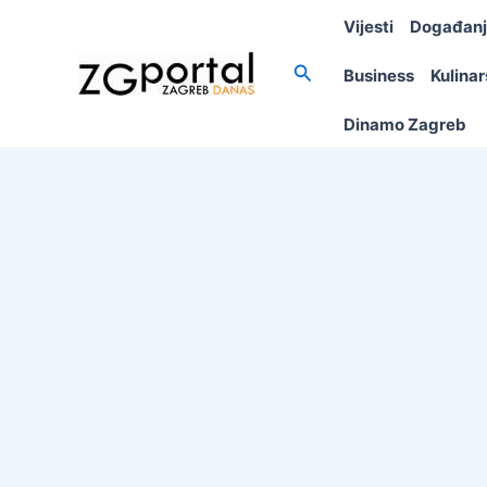
Skip
Vijesti
Događan
to
content
Search
Business
Kulina
Dinamo Zagreb