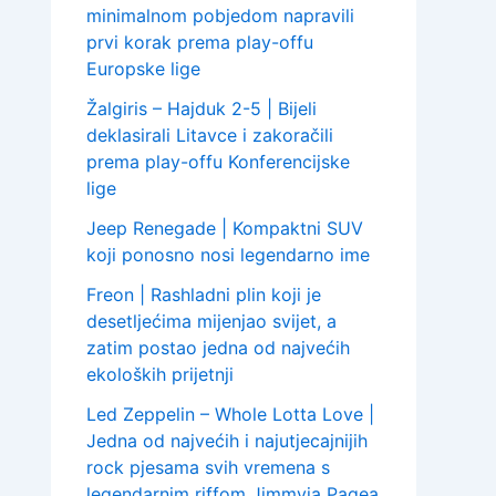
minimalnom pobjedom napravili
prvi korak prema play-offu
Europske lige
Žalgiris – Hajduk 2-5 | Bijeli
deklasirali Litavce i zakoračili
prema play-offu Konferencijske
lige
Jeep Renegade | Kompaktni SUV
koji ponosno nosi legendarno ime
Freon | Rashladni plin koji je
desetljećima mijenjao svijet, a
zatim postao jedna od najvećih
ekoloških prijetnji
Led Zeppelin – Whole Lotta Love |
Jedna od najvećih i najutjecajnijih
rock pjesama svih vremena s
legendarnim riffom Jimmyja Pagea