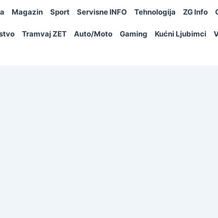
ja
Magazin
Sport
Servisne INFO
Tehnologija
ZG Info
rstvo
Tramvaj ZET
Auto/Moto
Gaming
Kućni Ljubimci
V