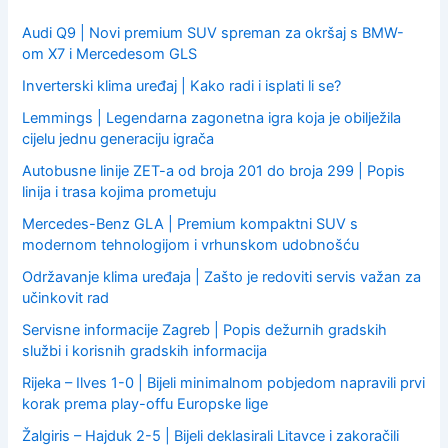
r
:
Audi Q9 | Novi premium SUV spreman za okršaj s BMW-
om X7 i Mercedesom GLS
Inverterski klima uređaj | Kako radi i isplati li se?
Lemmings | Legendarna zagonetna igra koja je obilježila
cijelu jednu generaciju igrača
Autobusne linije ZET-a od broja 201 do broja 299 | Popis
linija i trasa kojima prometuju
Mercedes-Benz GLA | Premium kompaktni SUV s
modernom tehnologijom i vrhunskom udobnošću
Održavanje klima uređaja | Zašto je redoviti servis važan za
učinkovit rad
Servisne informacije Zagreb | Popis dežurnih gradskih
službi i korisnih gradskih informacija
Rijeka – Ilves 1-0 | Bijeli minimalnom pobjedom napravili prvi
korak prema play-offu Europske lige
Žalgiris – Hajduk 2-5 | Bijeli deklasirali Litavce i zakoračili