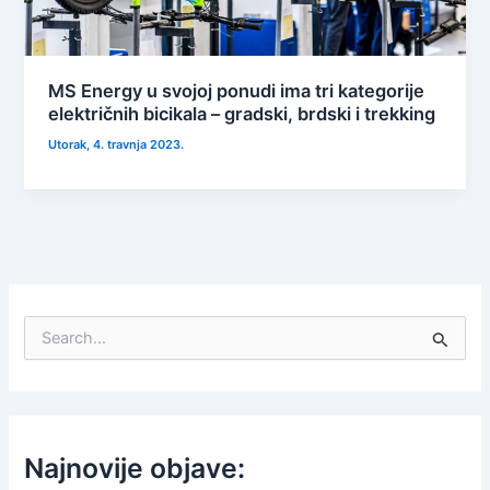
MS Energy u svojoj ponudi ima tri kategorije
električnih bicikala – gradski, brdski i trekking
Utorak, 4. travnja 2023.
S
e
a
r
c
h
f
Najnovije objave:
o