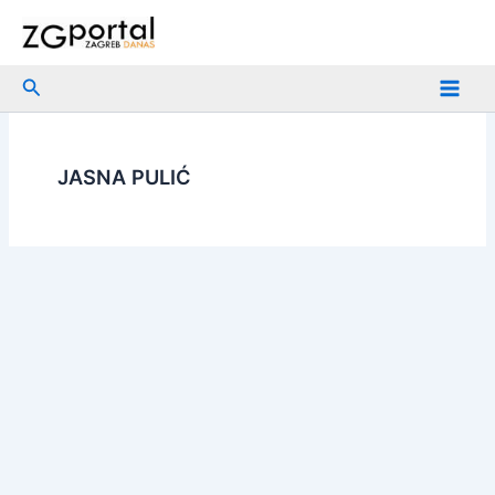
Skip
to
content
Search
JASNA PULIĆ