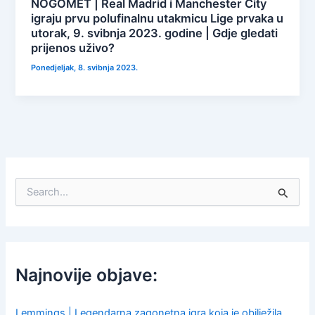
NOGOMET | Real Madrid i Manchester City
igraju prvu polufinalnu utakmicu Lige prvaka u
utorak, 9. svibnja 2023. godine | Gdje gledati
prijenos uživo?
Ponedjeljak, 8. svibnja 2023.
S
e
a
r
c
h
f
Najnovije objave:
o
r
:
Lemmings | Legendarna zagonetna igra koja je obilježila