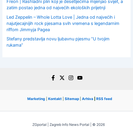
Freon | Rashladni plin koji je desetljećima mijenjao svijet, a
zatim postao jedna od najvećih ekoloških prijetnji
Led Zeppelin – Whole Lotta Love | Jedna od najvećih i
najutjecajnijih rock pjesama svih vremena s legendarnim
riffom Jimmyja Pagea
Stefany predstavlja novu ljubavnu pjesmu “U tvojim
rukama”
Marketing
|
Kontakt
|
Sitemap
|
Arhiva
|
RSS feed
ZGportal | Zagreb Info News Portal | © 2026