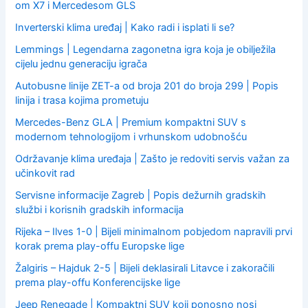
om X7 i Mercedesom GLS
Inverterski klima uređaj | Kako radi i isplati li se?
Lemmings | Legendarna zagonetna igra koja je obilježila
cijelu jednu generaciju igrača
Autobusne linije ZET-a od broja 201 do broja 299 | Popis
linija i trasa kojima prometuju
Mercedes-Benz GLA | Premium kompaktni SUV s
modernom tehnologijom i vrhunskom udobnošću
Održavanje klima uređaja | Zašto je redoviti servis važan za
učinkovit rad
Servisne informacije Zagreb | Popis dežurnih gradskih
službi i korisnih gradskih informacija
Rijeka – Ilves 1-0 | Bijeli minimalnom pobjedom napravili prvi
korak prema play-offu Europske lige
Žalgiris – Hajduk 2-5 | Bijeli deklasirali Litavce i zakoračili
prema play-offu Konferencijske lige
Jeep Renegade | Kompaktni SUV koji ponosno nosi