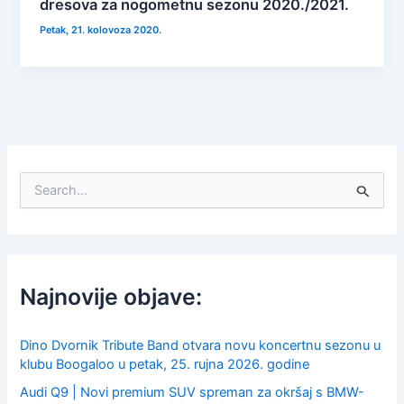
dresova za nogometnu sezonu 2020./2021.
Petak, 21. kolovoza 2020.
S
e
a
r
c
h
f
Najnovije objave:
o
r
:
Dino Dvornik Tribute Band otvara novu koncertnu sezonu u
klubu Boogaloo u petak, 25. rujna 2026. godine
Audi Q9 | Novi premium SUV spreman za okršaj s BMW-