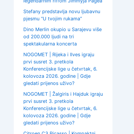
legendarnim riffom Jimmyja Pagea
Stefany predstavlja novu ljubavnu
pjesmu “U tvojim rukama”
Dino Merlin okupio u Sarajevu više
od 200.000 ljudi na tri
spektakularna koncerta
NOGOMET | Rijeka i Ilves igraju
prvi susret 3. pretkola
Konferencijske lige u četvrtak, 6.
kolovoza 2026. godine | Gdje
gledati prijenos uživo?
NOGOMET | Žalgiris i Hajduk igraju
prvi susret 3. pretkola
Konferencijske lige u četvrtak, 6.
kolovoza 2026. godine | Gdje
gledati prijenos uživo?
Citroen C3 Picasso | Kompaktni