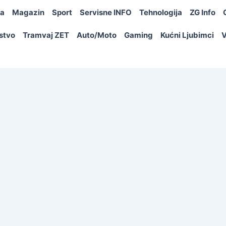
ja
Magazin
Sport
Servisne INFO
Tehnologija
ZG Info
rstvo
Tramvaj ZET
Auto/Moto
Gaming
Kućni Ljubimci
V