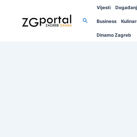
Skip
Vijesti
Događan
to
content
Search
Business
Kulina
Dinamo Zagreb