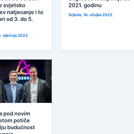
e svjetsko
2021. godinu
v natjecanje i to
Srijeda, 16. ožujka 2022.
ri od 3. do 5.
e
8. siječnja 2023.
a pod novim
tetom potiče
iju budućnost