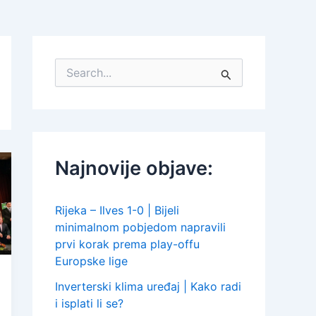
S
e
a
r
c
h
f
Najnovije objave:
o
r
:
Rijeka – Ilves 1-0 | Bijeli
minimalnom pobjedom napravili
prvi korak prema play-offu
Europske lige
Inverterski klima uređaj | Kako radi
i isplati li se?