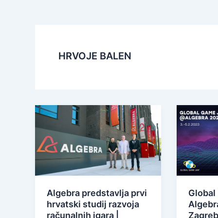
HRVOJE BALEN
Algebra predstavlja prvi
Global
hrvatski studij razvoja
Algebr
računalnih igara |
Zagreb