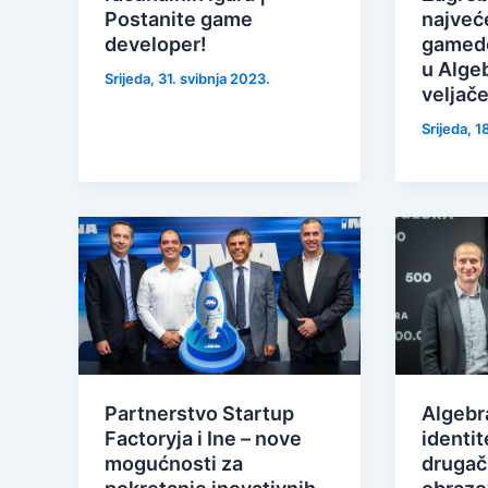
Postanite game
najveć
developer!
gamede
u Algeb
Srijeda, 31. svibnja 2023.
veljač
Srijeda, 1
Partnerstvo Startup
Algebr
Factoryja i Ine – nove
identi
mogućnosti za
drugač