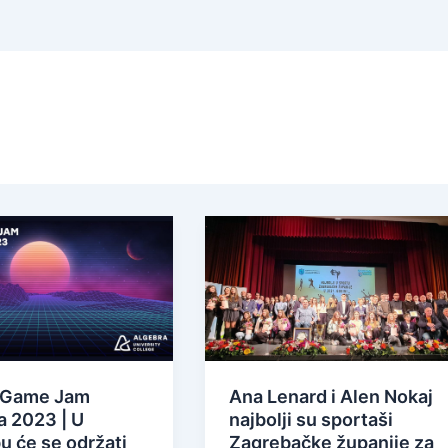
 Game Jam
Ana Lenard i Alen Nokaj
a 2023 | U
najbolji su sportaši
u će se održati
Zagrebačke županije za