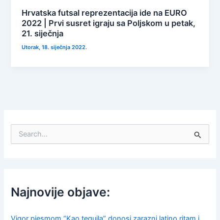
Hrvatska futsal reprezentacija ide na EURO
2022 | Prvi susret igraju sa Poljskom u petak,
21. siječnja
Utorak, 18. siječnja 2022.
S
e
a
r
c
h
f
Najnovije objave:
o
r
:
Vigor pjesmom “Kao tequila” donosi zarazni latino ritam i