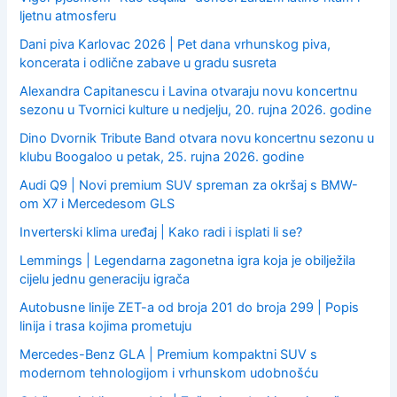
ljetnu atmosferu
Dani piva Karlovac 2026 | Pet dana vrhunskog piva,
koncerata i odlične zabave u gradu susreta
Alexandra Capitanescu i Lavina otvaraju novu koncertnu
sezonu u Tvornici kulture u nedjelju, 20. rujna 2026. godine
Dino Dvornik Tribute Band otvara novu koncertnu sezonu u
klubu Boogaloo u petak, 25. rujna 2026. godine
Audi Q9 | Novi premium SUV spreman za okršaj s BMW-
om X7 i Mercedesom GLS
Inverterski klima uređaj | Kako radi i isplati li se?
Lemmings | Legendarna zagonetna igra koja je obilježila
cijelu jednu generaciju igrača
Autobusne linije ZET-a od broja 201 do broja 299 | Popis
linija i trasa kojima prometuju
Mercedes-Benz GLA | Premium kompaktni SUV s
modernom tehnologijom i vrhunskom udobnošću