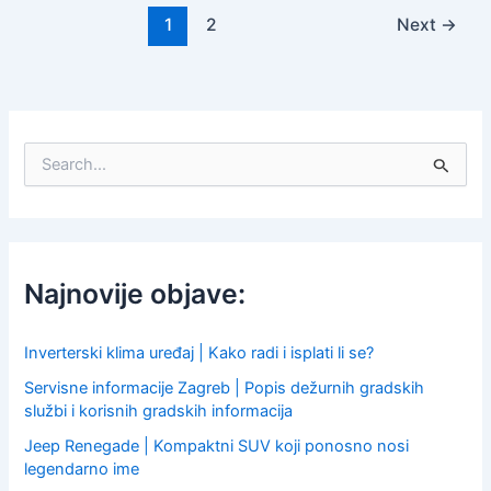
1
2
Next
→
S
e
a
r
c
h
f
Najnovije objave:
o
r
:
Inverterski klima uređaj | Kako radi i isplati li se?
Servisne informacije Zagreb | Popis dežurnih gradskih
službi i korisnih gradskih informacija
Jeep Renegade | Kompaktni SUV koji ponosno nosi
legendarno ime