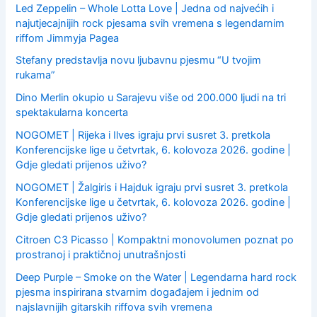
Led Zeppelin – Whole Lotta Love | Jedna od najvećih i
najutjecajnijih rock pjesama svih vremena s legendarnim
riffom Jimmyja Pagea
Stefany predstavlja novu ljubavnu pjesmu “U tvojim
rukama”
Dino Merlin okupio u Sarajevu više od 200.000 ljudi na tri
spektakularna koncerta
NOGOMET | Rijeka i Ilves igraju prvi susret 3. pretkola
Konferencijske lige u četvrtak, 6. kolovoza 2026. godine |
Gdje gledati prijenos uživo?
NOGOMET | Žalgiris i Hajduk igraju prvi susret 3. pretkola
Konferencijske lige u četvrtak, 6. kolovoza 2026. godine |
Gdje gledati prijenos uživo?
Citroen C3 Picasso | Kompaktni monovolumen poznat po
prostranoj i praktičnoj unutrašnjosti
Deep Purple – Smoke on the Water | Legendarna hard rock
pjesma inspirirana stvarnim događajem i jednim od
najslavnijih gitarskih riffova svih vremena