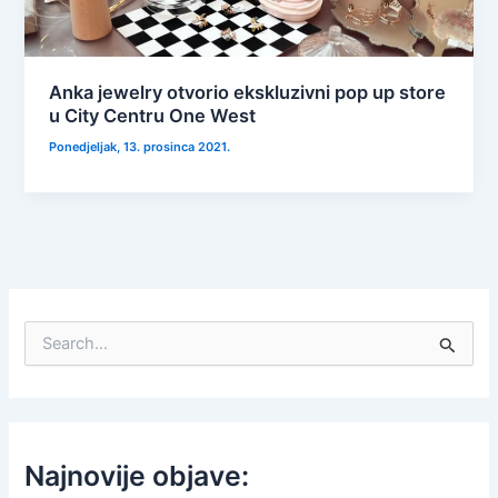
Anka jewelry otvorio ekskluzivni pop up store
u City Centru One West
Ponedjeljak, 13. prosinca 2021.
S
e
a
r
c
h
f
Najnovije objave:
o