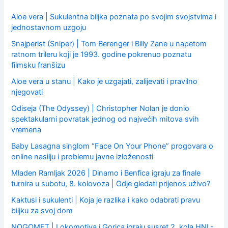
r
:
Aloe vera | Sukulentna biljka poznata po svojim svojstvima i
jednostavnom uzgoju
Snajperist (Sniper) | Tom Berenger i Billy Zane u napetom
ratnom trileru koji je 1993. godine pokrenuo poznatu
filmsku franšizu
Aloe vera u stanu | Kako je uzgajati, zalijevati i pravilno
njegovati
Odiseja (The Odyssey) | Christopher Nolan je donio
spektakularni povratak jednog od najvećih mitova svih
vremena
Baby Lasagna singlom “Face On Your Phone” progovara o
online nasilju i problemu javne izloženosti
Mladen Ramljak 2026 | Dinamo i Benfica igraju za finale
turnira u subotu, 8. kolovoza | Gdje gledati prijenos uživo?
Kaktusi i sukulenti | Koja je razlika i kako odabrati pravu
biljku za svoj dom
NOGOMET | Lokomotiva i Gorica igraju susret 2. kola HNL-