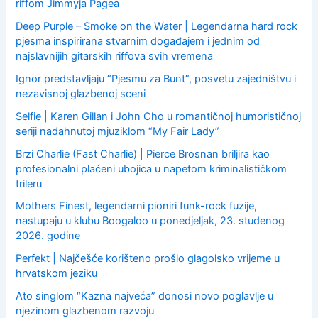
riffom Jimmyja Pagea
Deep Purple – Smoke on the Water | Legendarna hard rock
pjesma inspirirana stvarnim događajem i jednim od
najslavnijih gitarskih riffova svih vremena
Ignor predstavljaju “Pjesmu za Bunt”, posvetu zajedništvu i
nezavisnoj glazbenoj sceni
Selfie | Karen Gillan i John Cho u romantičnoj humorističnoj
seriji nadahnutoj mjuziklom “My Fair Lady”
Brzi Charlie (Fast Charlie) | Pierce Brosnan briljira kao
profesionalni plaćeni ubojica u napetom kriminalističkom
trileru
Mothers Finest, legendarni pioniri funk-rock fuzije,
nastupaju u klubu Boogaloo u ponedjeljak, 23. studenog
2026. godine
Perfekt | Najčešće korišteno prošlo glagolsko vrijeme u
hrvatskom jeziku
Ato singlom “Kazna najveća” donosi novo poglavlje u
njezinom glazbenom razvoju