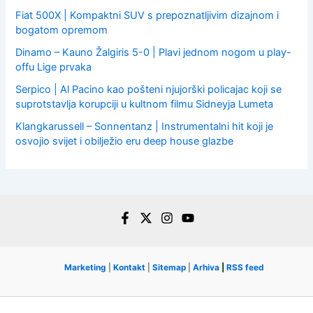
Fiat 500X | Kompaktni SUV s prepoznatljivim dizajnom i
bogatom opremom
Dinamo – Kauno Žalgiris 5-0 | Plavi jednom nogom u play-
offu Lige prvaka
Serpico | Al Pacino kao pošteni njujorški policajac koji se
suprotstavlja korupciji u kultnom filmu Sidneyja Lumeta
Klangkarussell – Sonnentanz | Instrumentalni hit koji je
osvojio svijet i obilježio eru deep house glazbe
Marketing
|
Kontakt
|
Sitemap
|
Arhiva
|
RSS feed