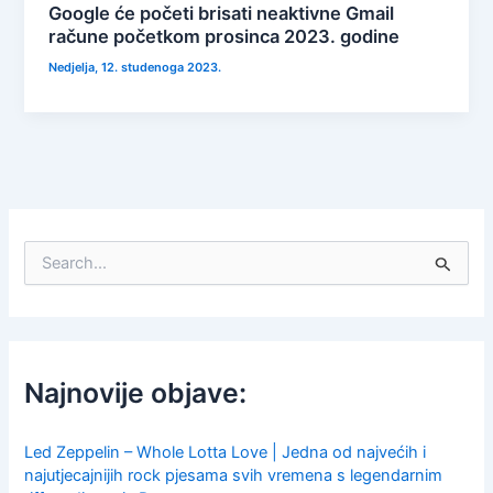
Google će početi brisati neaktivne Gmail
račune početkom prosinca 2023. godine
Nedjelja, 12. studenoga 2023.
S
e
a
r
c
h
f
Najnovije objave:
o
r
:
Led Zeppelin – Whole Lotta Love | Jedna od najvećih i
najutjecajnijih rock pjesama svih vremena s legendarnim