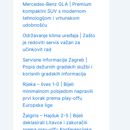
Mercedes-Benz GLA | Premium
kompaktni SUV s modernom
tehnologijom i vrhunskom
udobnošću
Održavanje klima uređaja | Zašto
je redoviti servis važan za
učinkovit rad
Servisne informacije Zagreb |
Popis dežurnih gradskih službi i
korisnih gradskih informacija
Rijeka – Ilves 1-0 | Bijeli
minimalnom pobjedom napravili
prvi korak prema play-offu
Europske lige
Žalgiris – Hajduk 2-5 | Bijeli
deklasirali Litavce i zakoračili
prema play-offu Konferencijske