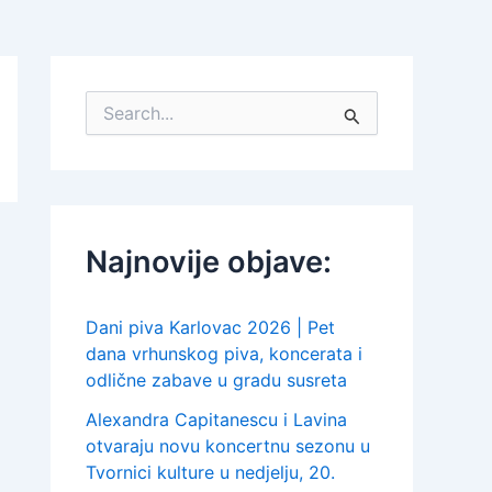
S
e
a
r
c
h
f
Najnovije objave:
o
r
:
Dani piva Karlovac 2026 | Pet
dana vrhunskog piva, koncerata i
odlične zabave u gradu susreta
Alexandra Capitanescu i Lavina
otvaraju novu koncertnu sezonu u
Tvornici kulture u nedjelju, 20.