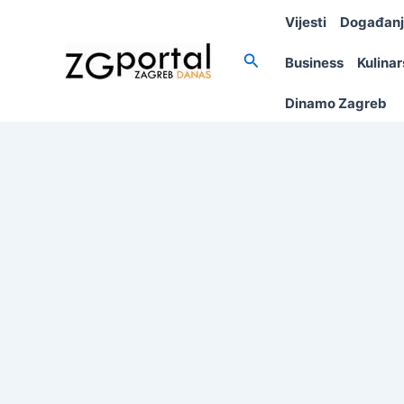
Skip
Vijesti
Događan
to
content
Search
Business
Kulina
Dinamo Zagreb