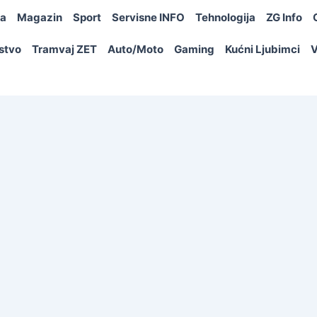
ja
Magazin
Sport
Servisne INFO
Tehnologija
ZG Info
rstvo
Tramvaj ZET
Auto/Moto
Gaming
Kućni Ljubimci
V