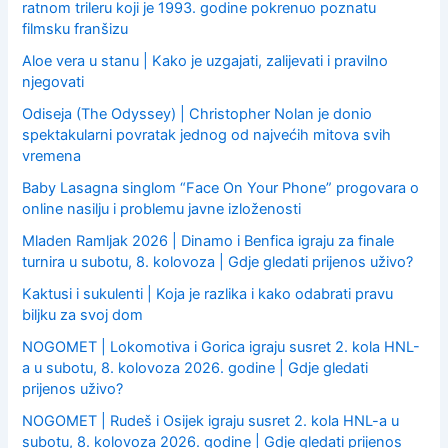
ratnom trileru koji je 1993. godine pokrenuo poznatu
filmsku franšizu
Aloe vera u stanu | Kako je uzgajati, zalijevati i pravilno
njegovati
Odiseja (The Odyssey) | Christopher Nolan je donio
spektakularni povratak jednog od najvećih mitova svih
vremena
Baby Lasagna singlom “Face On Your Phone” progovara o
online nasilju i problemu javne izloženosti
Mladen Ramljak 2026 | Dinamo i Benfica igraju za finale
turnira u subotu, 8. kolovoza | Gdje gledati prijenos uživo?
Kaktusi i sukulenti | Koja je razlika i kako odabrati pravu
biljku za svoj dom
NOGOMET | Lokomotiva i Gorica igraju susret 2. kola HNL-
a u subotu, 8. kolovoza 2026. godine | Gdje gledati
prijenos uživo?
NOGOMET | Rudeš i Osijek igraju susret 2. kola HNL-a u
subotu, 8. kolovoza 2026. godine | Gdje gledati prijenos