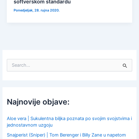
softverskom standardu
Ponedjeljak, 28. rujna 2020.
S
e
a
r
c
h
f
Najnovije objave:
o
r
:
Aloe vera | Sukulentna biljka poznata po svojim svojstvima i
jednostavnom uzgoju
Snajperist (Sniper) | Tom Berenger i Billy Zane u napetom