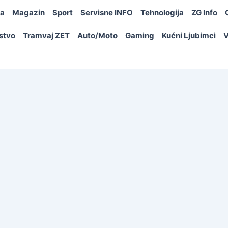
ja
Magazin
Sport
Servisne INFO
Tehnologija
ZG Info
rstvo
Tramvaj ZET
Auto/Moto
Gaming
Kućni Ljubimci
V