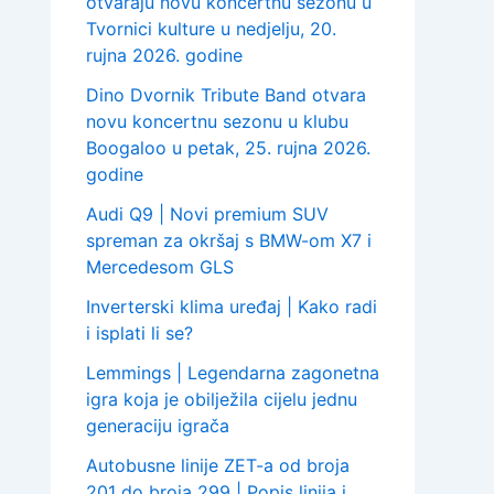
otvaraju novu koncertnu sezonu u
Tvornici kulture u nedjelju, 20.
rujna 2026. godine
Dino Dvornik Tribute Band otvara
novu koncertnu sezonu u klubu
Boogaloo u petak, 25. rujna 2026.
godine
Audi Q9 | Novi premium SUV
spreman za okršaj s BMW-om X7 i
Mercedesom GLS
Inverterski klima uređaj | Kako radi
i isplati li se?
Lemmings | Legendarna zagonetna
igra koja je obilježila cijelu jednu
generaciju igrača
Autobusne linije ZET-a od broja
201 do broja 299 | Popis linija i