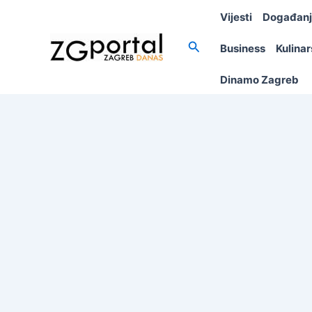
Skip
Vijesti
Događan
to
content
Search
Business
Kulina
Dinamo Zagreb