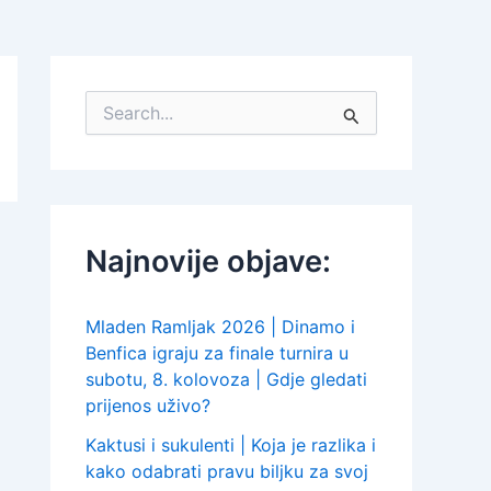
S
e
a
r
c
h
f
Najnovije objave:
o
r
:
Mladen Ramljak 2026 | Dinamo i
Benfica igraju za finale turnira u
subotu, 8. kolovoza | Gdje gledati
prijenos uživo?
Kaktusi i sukulenti | Koja je razlika i
kako odabrati pravu biljku za svoj