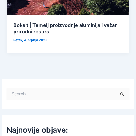
Boksit | Temelj proizvodnje aluminija i važan
prirodni resurs
Petak, 4. srpnja 2025.
S
e
a
r
c
h
f
Najnovije objave:
o