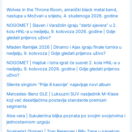
r
:
Wolves in the Throne Room, američki black metal bend,
nastupa u Močvari u srijedu, 4. studenoga 2026. godine
NOGOMET | Slaven i Varaždin igraju “derbi sjevera” u 2.
kolu HNL-a u nedjelju, 9. kolovoza 2026. godine | Gdje
gledati prijenos uživo?
Mladen Ramljak 2026 | Dinamo i Ajax igraju finale turnira u
nedjelju, 9. kolovoza | Gdje gledati prijenos uživo?
NOGOMET | Hajduk i Istra igrat će susret 2. kola HNL-a u
nedjelju, 9. kolovoza 2026. godine | Gdje gledati prijenos
uživo?
Silente singlom “Prije ili kasnije” najavljuje novi album
Mercedes-Benz GLE | Luksuzni SUV nasljednik M-Klase
koji već desetljećima postavlja standarde premium
segmenta
Aloe vera | Sukulentna biljka poznata po svojim svojstvima i
jednostavnom uzgoju
Snajperist (Sniper) | Tom Berenger i Billy Zane u napetom