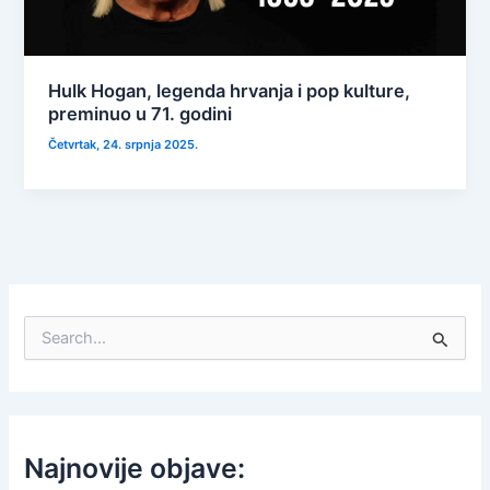
Hulk Hogan, legenda hrvanja i pop kulture,
preminuo u 71. godini
Četvrtak, 24. srpnja 2025.
S
e
a
r
c
h
f
Najnovije objave:
o