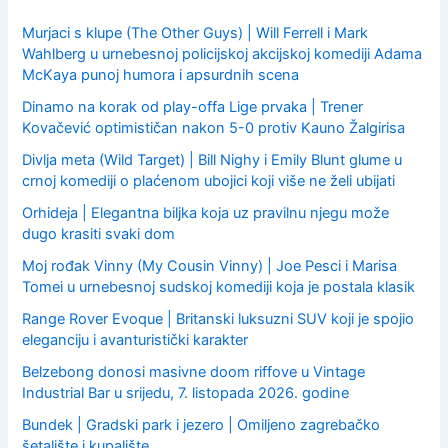
r
:
Murjaci s klupe (The Other Guys) | Will Ferrell i Mark
Wahlberg u urnebesnoj policijskoj akcijskoj komediji Adama
McKaya punoj humora i apsurdnih scena
Dinamo na korak od play-offa Lige prvaka | Trener
Kovačević optimističan nakon 5-0 protiv Kauno Žalgirisa
Divlja meta (Wild Target) | Bill Nighy i Emily Blunt glume u
crnoj komediji o plaćenom ubojici koji više ne želi ubijati
Orhideja | Elegantna biljka koja uz pravilnu njegu može
dugo krasiti svaki dom
Moj rođak Vinny (My Cousin Vinny) | Joe Pesci i Marisa
Tomei u urnebesnoj sudskoj komediji koja je postala klasik
Range Rover Evoque | Britanski luksuzni SUV koji je spojio
eleganciju i avanturistički karakter
Belzebong donosi masivne doom riffove u Vintage
Industrial Bar u srijedu, 7. listopada 2026. godine
Bundek | Gradski park i jezero | Omiljeno zagrebačko
šetalište i kupalište