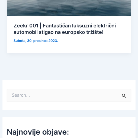
Zeekr 001 | Fantastičan luksuzni električni
automobil stigao na europsko tržište!
Subota, 30. prosinca 2023.
S
e
a
r
c
h
f
Najnovije objave:
o