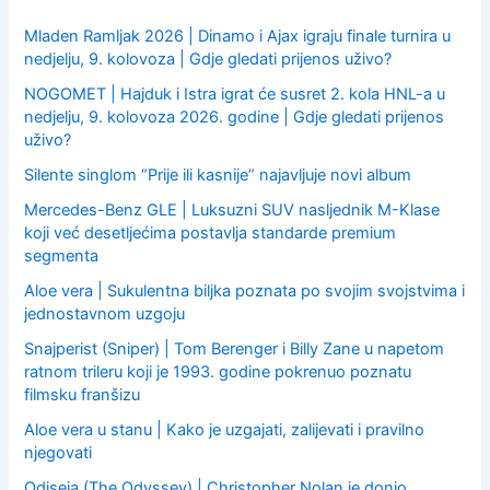
r
:
Mladen Ramljak 2026 | Dinamo i Ajax igraju finale turnira u
nedjelju, 9. kolovoza | Gdje gledati prijenos uživo?
NOGOMET | Hajduk i Istra igrat će susret 2. kola HNL-a u
nedjelju, 9. kolovoza 2026. godine | Gdje gledati prijenos
uživo?
Silente singlom “Prije ili kasnije” najavljuje novi album
Mercedes-Benz GLE | Luksuzni SUV nasljednik M-Klase
koji već desetljećima postavlja standarde premium
segmenta
Aloe vera | Sukulentna biljka poznata po svojim svojstvima i
jednostavnom uzgoju
Snajperist (Sniper) | Tom Berenger i Billy Zane u napetom
ratnom trileru koji je 1993. godine pokrenuo poznatu
filmsku franšizu
Aloe vera u stanu | Kako je uzgajati, zalijevati i pravilno
njegovati
Odiseja (The Odyssey) | Christopher Nolan je donio