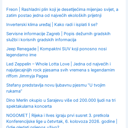
r
:
Freon | Rashladni plin koji je desetljećima mijenjao svijet, a
zatim postao jedna od najvećih ekoloških prijetnji
Inverterski klima uređaj | Kako radi i isplati li se?
Servisne informacije Zagreb | Popis dežurnih gradskih
službi i korisnih gradskih informacija
Jeep Renegade | Kompaktni SUV koji ponosno nosi
legendarno ime
Led Zeppelin – Whole Lotta Love | Jedna od najvećih i
najutjecajnijih rock pjesama svih vremena s legendarnim
riffom Jimmyja Pagea
Stefany predstavlja novu ljubavnu pjesmu “U tvojim
rukama”
Dino Merlin okupio u Sarajevu više od 200.000 ljudi na tri
spektakularna koncerta
NOGOMET | Rijeka i Ilves igraju prvi susret 3. pretkola
Konferencijske lige u četvrtak, 6. kolovoza 2026. godine |
Gdje gledati prijenos uživo?