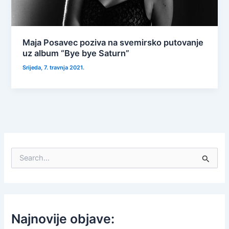
Maja Posavec poziva na svemirsko putovanje
uz album “Bye bye Saturn”
Srijeda, 7. travnja 2021.
S
e
a
r
c
h
f
Najnovije objave:
o