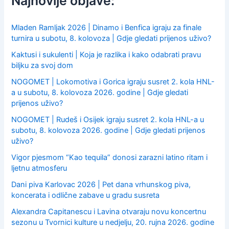
Najnovije objave:
o
r
:
Mladen Ramljak 2026 | Dinamo i Benfica igraju za finale
turnira u subotu, 8. kolovoza | Gdje gledati prijenos uživo?
Kaktusi i sukulenti | Koja je razlika i kako odabrati pravu
biljku za svoj dom
NOGOMET | Lokomotiva i Gorica igraju susret 2. kola HNL-
a u subotu, 8. kolovoza 2026. godine | Gdje gledati
prijenos uživo?
NOGOMET | Rudeš i Osijek igraju susret 2. kola HNL-a u
subotu, 8. kolovoza 2026. godine | Gdje gledati prijenos
uživo?
Vigor pjesmom “Kao tequila” donosi zarazni latino ritam i
ljetnu atmosferu
Dani piva Karlovac 2026 | Pet dana vrhunskog piva,
koncerata i odlične zabave u gradu susreta
Alexandra Capitanescu i Lavina otvaraju novu koncertnu
sezonu u Tvornici kulture u nedjelju, 20. rujna 2026. godine