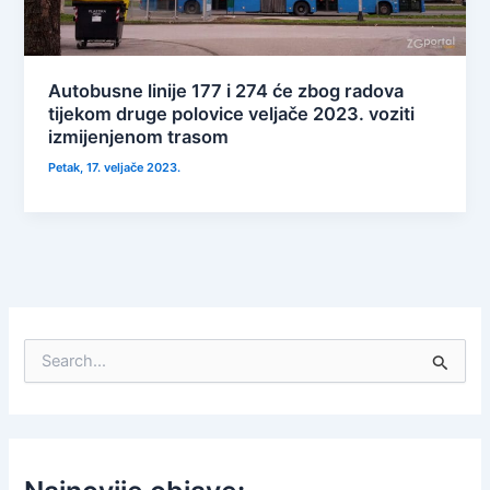
Autobusne linije 177 i 274 će zbog radova
tijekom druge polovice veljače 2023. voziti
izmijenjenom trasom
Petak, 17. veljače 2023.
S
e
a
r
c
h
f