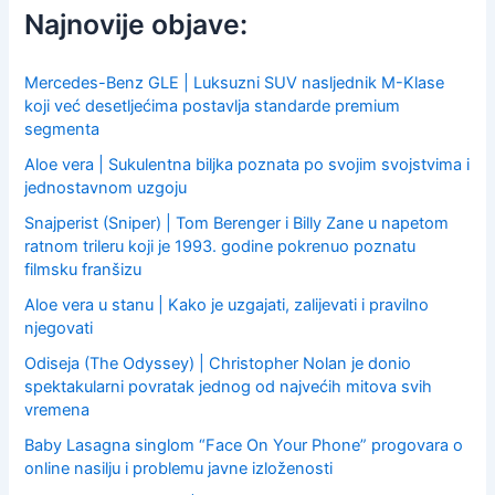
f
Najnovije objave:
o
r
:
Mercedes-Benz GLE | Luksuzni SUV nasljednik M-Klase
koji već desetljećima postavlja standarde premium
segmenta
Aloe vera | Sukulentna biljka poznata po svojim svojstvima i
jednostavnom uzgoju
Snajperist (Sniper) | Tom Berenger i Billy Zane u napetom
ratnom trileru koji je 1993. godine pokrenuo poznatu
filmsku franšizu
Aloe vera u stanu | Kako je uzgajati, zalijevati i pravilno
njegovati
Odiseja (The Odyssey) | Christopher Nolan je donio
spektakularni povratak jednog od najvećih mitova svih
vremena
Baby Lasagna singlom “Face On Your Phone” progovara o
online nasilju i problemu javne izloženosti