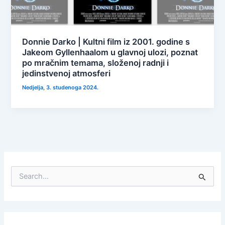
Donnie Darko | Kultni film iz 2001. godine s
Jakeom Gyllenhaalom u glavnoj ulozi, poznat
po mračnim temama, složenoj radnji i
jedinstvenoj atmosferi
Nedjelja, 3. studenoga 2024.
S
e
a
r
c
h