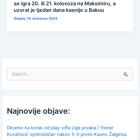
se igra 20. ili 21. kolovoza na Maksimiru, a
uzvrat je tjedan dana kasnije u Bakuu
Srijeda, 14. kolovoza 2024.
S
e
a
r
c
h
f
Najnovije objave:
o
r
:
Dinamo na korak od play-offa Lige prvaka | Trener
Kovačević optimističan nakon 5-0 protiv Kauno Žalgirisa