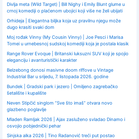
Divlja meta (Wild Target) | Bill Nighy i Emily Blunt glume u
crnoj komediji o plaćenom ubojici koji više ne želi ubijati
Orhideja | Elegantna biljka koja uz pravilnu njegu može
dugo krasiti svaki dom
Moj rođak Vinny (My Cousin Vinny) | Joe Pesci i Marisa
Tomei u urnebesnoj sudskoj komediji koja je postala klasik
Range Rover Evoque | Britanski luksuzni SUV koji je spojio
eleganciju i avanturistički karakter
Belzebong donosi masivne doom riffove u Vintage
Industrial Bar u srijedu, 7. listopada 2026. godine
Bundek | Gradski park i jezero | Omiljeno zagrebačko
šetalište i kupalište
Neven Stipčić singlom “Sve što imaš” otvara novo
glazbeno poglavlje
Mladen Ramljak 2026 | Ajax zasluženo svladao Dinamo i
osvojio pobjednički pehar
Sinjska alka 2026 | Tino Radanović treći put postao