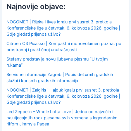
f
Najnovije objave:
o
r
:
NOGOMET | Rijeka i Ilves igraju prvi susret 3. pretkola
Konferencijske lige u četvrtak, 6. kolovoza 2026. godine |
Gdje gledati prijenos uživo?
Citroen C3 Picasso | Kompaktni monovolumen poznat po
prostranoj i praktičnoj unutrašnjosti
Stefany predstavlja novu ljubavnu pjesmu “U tvojim
rukama”
Servisne informacije Zagreb | Popis dežurnih gradskih
službi i korisnih gradskih informacija
NOGOMET | Žalgiris i Hajduk igraju prvi susret 3. pretkola
Konferencijske lige u četvrtak, 6. kolovoza 2026. godine |
Gdje gledati prijenos uživo?
Led Zeppelin – Whole Lotta Love | Jedna od najvećih i
najutjecajnijih rock pjesama svih vremena s legendarnim
riffom Jimmyja Pagea