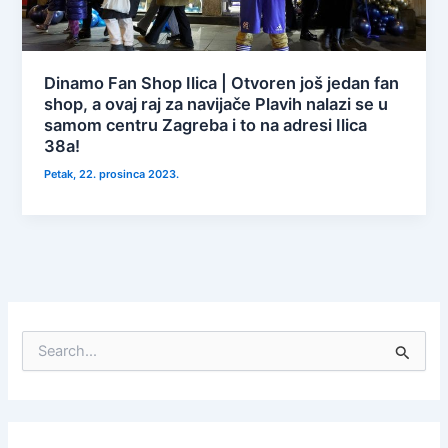
Dinamo Fan Shop Ilica | Otvoren još jedan fan
shop, a ovaj raj za navijače Plavih nalazi se u
samom centru Zagreba i to na adresi Ilica
38a!
Petak, 22. prosinca 2023.
S
e
a
r
c
h