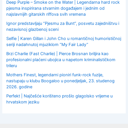
Deep Purple – Smoke on the Water | Legendarna hard rock
pjesma inspirirana stvarnim događajem i jednim od
najslavnijih gitarskih riffova svih vremena
Ignor predstavljaju “Pjesmu za Bunt”, posvetu zajedništvu i
nezavisnoj glazbenoj sceni
Selfie | Karen Gillan i John Cho u romantičnoj humorističnoj
seriji nadahnutoj mjuziklom “My Fair Lady”
Brzi Charlie (Fast Charlie) | Pierce Brosnan briljira kao
profesionalni plaćeni ubojica u napetom kriminalističkom
trileru
Mothers Finest, legendarni pioniri funk-rock fuzije,
nastupaju u klubu Boogaloo u ponedjeljak, 23. studenog
2026. godine
Perfekt | Najčešće korišteno prošlo glagolsko vrijeme u
hrvatskom jeziku