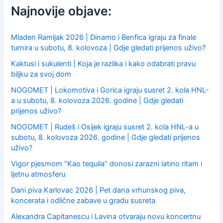
f
Najnovije objave:
o
r
:
Mladen Ramljak 2026 | Dinamo i Benfica igraju za finale
turnira u subotu, 8. kolovoza | Gdje gledati prijenos uživo?
Kaktusi i sukulenti | Koja je razlika i kako odabrati pravu
biljku za svoj dom
NOGOMET | Lokomotiva i Gorica igraju susret 2. kola HNL-
a u subotu, 8. kolovoza 2026. godine | Gdje gledati
prijenos uživo?
NOGOMET | Rudeš i Osijek igraju susret 2. kola HNL-a u
subotu, 8. kolovoza 2026. godine | Gdje gledati prijenos
uživo?
Vigor pjesmom “Kao tequila” donosi zarazni latino ritam i
ljetnu atmosferu
Dani piva Karlovac 2026 | Pet dana vrhunskog piva,
koncerata i odlične zabave u gradu susreta
Alexandra Capitanescu i Lavina otvaraju novu koncertnu