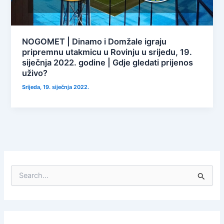
NOGOMET | Dinamo i Domžale igraju
pripremnu utakmicu u Rovinju u srijedu, 19.
siječnja 2022. godine | Gdje gledati prijenos
uživo?
Srijeda, 19. siječnja 2022.
S
e
a
r
c
h