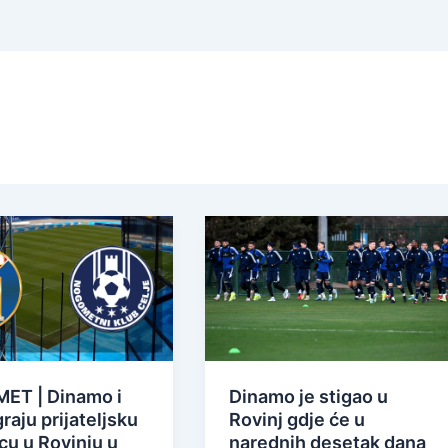
T | Dinamo i
Dinamo je stigao u
graju prijateljsku
Rovinj gdje će u
cu u Rovinju u
narednih desetak dana