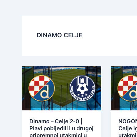
DINAMO CELJE
Dinamo – Celje 2-0 |
NOGOME
Plavi pobijedili i u drugoj
Celje i
pripremnoj utakmici u
utakmi