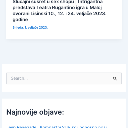
Slučajni susret u sex shopu | Intrigantna
predstava Teatra Rugantino igra u Maloj
dvorani Lisinski 10., 12. i 24. veljače 2023.
godine
Srijeda, 1. veljače 2023.
S
e
a
r
c
h
f
Najnovije objave:
o
r
:
Jeep Renegade | Kompaktni SUV koji ponosno nosi