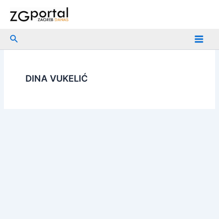
Skip
to
content
Search
DINA VUKELIĆ