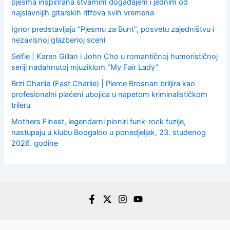
pjesma inspirirana stvarnim događajem i jednim od
najslavnijih gitarskih riffova svih vremena
Ignor predstavljaju “Pjesmu za Bunt”, posvetu zajedništvu i
nezavisnoj glazbenoj sceni
Selfie | Karen Gillan i John Cho u romantičnoj humorističnoj
seriji nadahnutoj mjuziklom “My Fair Lady”
Brzi Charlie (Fast Charlie) | Pierce Brosnan briljira kao
profesionalni plaćeni ubojica u napetom kriminalističkom
trileru
Mothers Finest, legendarni pioniri funk-rock fuzije,
nastupaju u klubu Boogaloo u ponedjeljak, 23. studenog
2026. godine