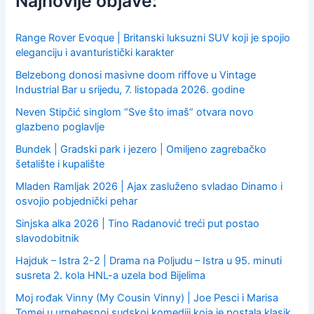
Najnovije objave:
o
r
:
Range Rover Evoque | Britanski luksuzni SUV koji je spojio
eleganciju i avanturistički karakter
Belzebong donosi masivne doom riffove u Vintage
Industrial Bar u srijedu, 7. listopada 2026. godine
Neven Stipčić singlom “Sve što imaš” otvara novo
glazbeno poglavlje
Bundek | Gradski park i jezero | Omiljeno zagrebačko
šetalište i kupalište
Mladen Ramljak 2026 | Ajax zasluženo svladao Dinamo i
osvojio pobjednički pehar
Sinjska alka 2026 | Tino Radanović treći put postao
slavodobitnik
Hajduk – Istra 2-2 | Drama na Poljudu – Istra u 95. minuti
susreta 2. kola HNL-a uzela bod Bijelima
Moj rođak Vinny (My Cousin Vinny) | Joe Pesci i Marisa
Tomei u urnebesnoj sudskoj komediji koja je postala klasik