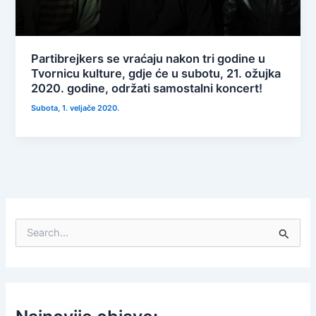
Partibrejkers se vraćaju nakon tri godine u
Tvornicu kulture, gdje će u subotu, 21. ožujka
2020. godine, održati samostalni koncert!
Subota, 1. veljače 2020.
S
e
a
r
c
h
f