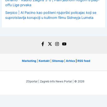
Dinamo – Kauno Žalgiris 5-0 | Plavi jednom nogom u play-
offu Lige prvaka
Serpico | Al Pacino kao pošteni njujorški policajac koji se
suprotstavlja korupciji u kultnom filmu Sidneyja Lumeta
Marketing
|
Kontakt
|
Sitemap
|
Arhiva
|
RSS feed
ZGportal | Zagreb Info News Portal | © 2026