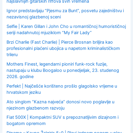
najslavnijih gitarskih riffova svih vremena
Ignor predstavljaju “Pjesmu za Bunt”, posvetu zajedništvu i
nezavisnoj glazbenoj sceni
Selfie | Karen Gillan i John Cho u romantičnoj humorističnoj
seriji nadahnutoj mjuziklom “My Fair Lady”
Brzi Charlie (Fast Charlie) | Pierce Brosnan briljira kao
profesionalni plaćeni ubojica u napetom kriminalističkom
trileru
Mothers Finest, legendarni pioniri funk-rock fuzije,
nastupaju u klubu Boogaloo u ponedjeljak, 23. studenog
2026. godine
Perfekt | Najčešće korišteno prošlo glagolsko vrijeme u
hrvatskom jeziku
Ato singlom “Kazna najveća” donosi novo poglavlje u
njezinom glazbenom razvoju
Fiat 500X | Kompaktni SUV s prepoznatljivim dizajnom i
bogatom opremom