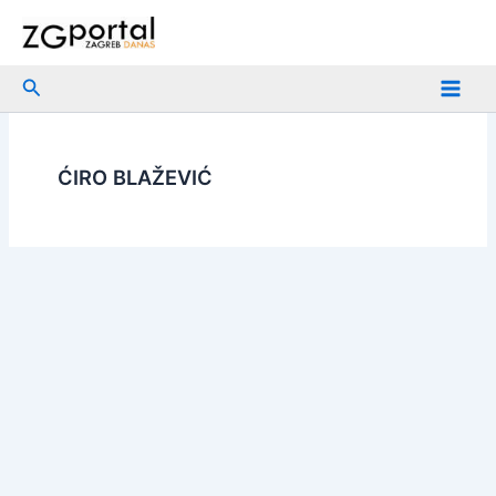
Skip
to
content
Search
ĆIRO BLAŽEVIĆ