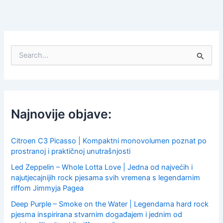
S
e
a
r
c
h
f
Najnovije objave:
o
r
:
Citroen C3 Picasso | Kompaktni monovolumen poznat po
prostranoj i praktičnoj unutrašnjosti
Led Zeppelin – Whole Lotta Love | Jedna od najvećih i
najutjecajnijih rock pjesama svih vremena s legendarnim
riffom Jimmyja Pagea
Deep Purple – Smoke on the Water | Legendarna hard rock
pjesma inspirirana stvarnim događajem i jednim od