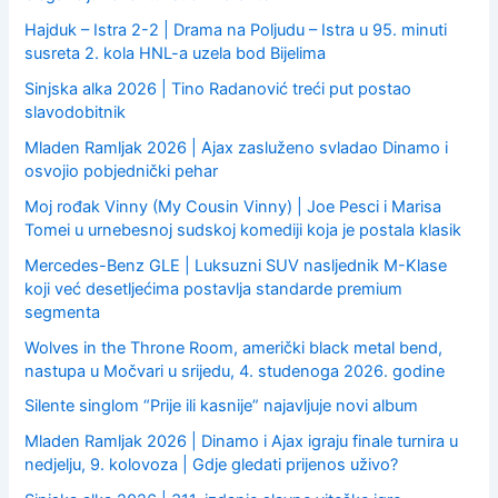
Hajduk – Istra 2-2 | Drama na Poljudu – Istra u 95. minuti
susreta 2. kola HNL-a uzela bod Bijelima
Sinjska alka 2026 | Tino Radanović treći put postao
slavodobitnik
Mladen Ramljak 2026 | Ajax zasluženo svladao Dinamo i
osvojio pobjednički pehar
Moj rođak Vinny (My Cousin Vinny) | Joe Pesci i Marisa
Tomei u urnebesnoj sudskoj komediji koja je postala klasik
Mercedes-Benz GLE | Luksuzni SUV nasljednik M-Klase
koji već desetljećima postavlja standarde premium
segmenta
Wolves in the Throne Room, američki black metal bend,
nastupa u Močvari u srijedu, 4. studenoga 2026. godine
Silente singlom “Prije ili kasnije” najavljuje novi album
Mladen Ramljak 2026 | Dinamo i Ajax igraju finale turnira u
nedjelju, 9. kolovoza | Gdje gledati prijenos uživo?