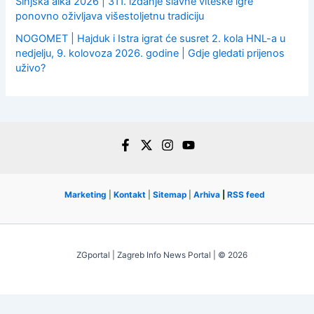
Sinjska alka 2026 | 311. izdanje slavne viteške igre
ponovno oživljava višestoljetnu tradiciju
NOGOMET | Hajduk i Istra igrat će susret 2. kola HNL-a u
nedjelju, 9. kolovoza 2026. godine | Gdje gledati prijenos
uživo?
Marketing
|
Kontakt
|
Sitemap
|
Arhiva
|
RSS feed
ZGportal | Zagreb Info News Portal | © 2026