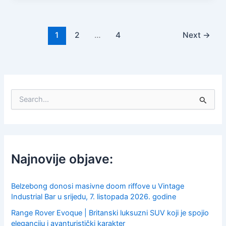
1
2
…
4
Next
→
S
e
a
r
c
h
f
Najnovije objave:
o
r
:
Belzebong donosi masivne doom riffove u Vintage
Industrial Bar u srijedu, 7. listopada 2026. godine
Range Rover Evoque | Britanski luksuzni SUV koji je spojio
eleganciju i avanturistički karakter