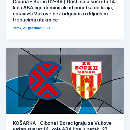
Cibona – Borac 62-89 | Gosti su u susretu 14.
kola ABA lige dominirali od početka do kraja,
ostavivši Vukove bez odgovora u ključnim
trenucima utakmice
Petak, 27. prosinca 2024.
KOŠARKA | Cibona i Borac igraju za Vukove
važan susret 14. kola ABA lige u petak, 27.