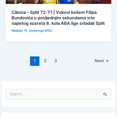
Cibona – Split 72-71 | Vukovi košem Filipa
Bundovića u posljednjim sekundama vrlo
napetog susreta 8. kola ABA lige svladali Split
Nedjelja, 10. studenoga 2024.
1
2
3
Next
→
S
e
a
r
c