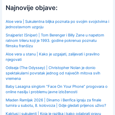
h
f
Najnovije objave:
o
r
:
Aloe vera | Sukulentna biljka poznata po svojim svojstvima i
jednostavnom uzgoju
Snajperist (Sniper) | Tom Berenger i Billy Zane u napetom
ratnom trileru koji je 1993. godine pokrenuo poznatu
filmsku franšizu
Aloe vera u stanu | Kako je uzgajati, zalijevati i pravilno
njegovati
Odiseja (The Odyssey) | Christopher Nolan je donio
spektakularni povratak jednog od najvećih mitova svih
vremena
Baby Lasagna singlom “Face On Your Phone” progovara o
online nasilju i problemu javne izloženosti
Mladen Ramljak 2026 | Dinamo i Benfica igraju za finale
turnira u subotu, 8. kolovoza | Gdje gledati prijenos uživo?
Kaktusi i sukulenti | Koja je razlika i kako odabrati pravu