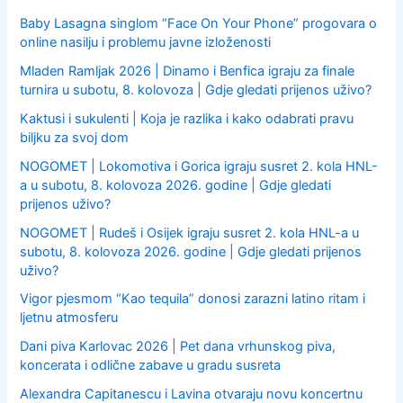
r
:
Baby Lasagna singlom “Face On Your Phone” progovara o
online nasilju i problemu javne izloženosti
Mladen Ramljak 2026 | Dinamo i Benfica igraju za finale
turnira u subotu, 8. kolovoza | Gdje gledati prijenos uživo?
Kaktusi i sukulenti | Koja je razlika i kako odabrati pravu
biljku za svoj dom
NOGOMET | Lokomotiva i Gorica igraju susret 2. kola HNL-
a u subotu, 8. kolovoza 2026. godine | Gdje gledati
prijenos uživo?
NOGOMET | Rudeš i Osijek igraju susret 2. kola HNL-a u
subotu, 8. kolovoza 2026. godine | Gdje gledati prijenos
uživo?
Vigor pjesmom “Kao tequila” donosi zarazni latino ritam i
ljetnu atmosferu
Dani piva Karlovac 2026 | Pet dana vrhunskog piva,
koncerata i odlične zabave u gradu susreta
Alexandra Capitanescu i Lavina otvaraju novu koncertnu