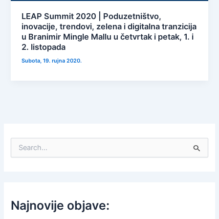
LEAP Summit 2020 | Poduzetništvo,
inovacije, trendovi, zelena i digitalna tranzicija
u Branimir Mingle Mallu u četvrtak i petak, 1. i
2. listopada
Subota, 19. rujna 2020.
S
e
a
r
c
h
f
Najnovije objave:
o