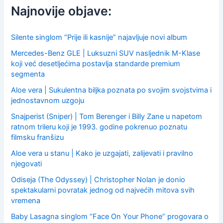
f
Najnovije objave:
o
r
:
Silente singlom “Prije ili kasnije” najavljuje novi album
Mercedes-Benz GLE | Luksuzni SUV nasljednik M-Klase
koji već desetljećima postavlja standarde premium
segmenta
Aloe vera | Sukulentna biljka poznata po svojim svojstvima i
jednostavnom uzgoju
Snajperist (Sniper) | Tom Berenger i Billy Zane u napetom
ratnom trileru koji je 1993. godine pokrenuo poznatu
filmsku franšizu
Aloe vera u stanu | Kako je uzgajati, zalijevati i pravilno
njegovati
Odiseja (The Odyssey) | Christopher Nolan je donio
spektakularni povratak jednog od najvećih mitova svih
vremena
Baby Lasagna singlom “Face On Your Phone” progovara o