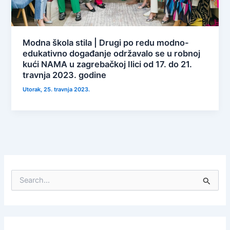
Modna škola stila | Drugi po redu modno-
edukativno događanje održavalo se u robnoj
kući NAMA u zagrebačkoj Ilici od 17. do 21.
travnja 2023. godine
Utorak, 25. travnja 2023.
S
e
a
r
c
h