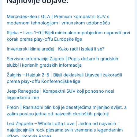
Najnovije objave:
o
r
:
Mercedes-Benz GLA | Premium kompaktni SUV s
modernom tehnologijom i vrhunskom udobnošću
Rijeka – Ilves 1-0 | Bijeli minimalnom pobjedom napravili prvi
korak prema play-offu Europske lige
Inverterski klima uređaj | Kako radi i isplati li se?
Servisne informacije Zagreb | Popis dežurnih gradskih
službi i korisnih gradskih informacija
Žalgiris – Hajduk 2-5 | Bijeli deklasirali Litavce i zakoračili
prema play-offu Konferencijske lige
Jeep Renegade | Kompaktni SUV koji ponosno nosi
legendarno ime
Freon | Rashladni plin koji je desetljećima mijenjao svijet, a
zatim postao jedna od najvećih ekoloških prijetnji
Led Zeppelin – Whole Lotta Love | Jedna od najvećih i
najutjecajnijih rock pjesama svih vremena s legendarnim
riffom Jimmyja Pagea