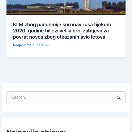
KLM zbog pandemije koronavirusa tijekom
2020. godine bilježi veliki broj zahtjeva za
povrat novca zbog otkazanih avio letova
Nedjelja, 27. rujna 2020.
S
e
a
r
c
h
f