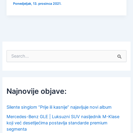
Ponedjeljak, 13. prosinca 2021.
S
e
a
r
c
h
f
Najnovije objave:
o
r
:
Silente singlom “Prije ili kasnije” najavljuje novi album
Mercedes-Benz GLE | Luksuzni SUV nasljednik M-Klase
koji već desetljećima postavlja standarde premium
segmenta