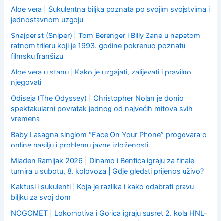
Aloe vera | Sukulentna biljka poznata po svojim svojstvima i
jednostavnom uzgoju
Snajperist (Sniper) | Tom Berenger i Billy Zane u napetom
ratnom trileru koji je 1993. godine pokrenuo poznatu
filmsku franšizu
Aloe vera u stanu | Kako je uzgajati, zalijevati i pravilno
njegovati
Odiseja (The Odyssey) | Christopher Nolan je donio
spektakularni povratak jednog od najvećih mitova svih
vremena
Baby Lasagna singlom “Face On Your Phone” progovara o
online nasilju i problemu javne izloženosti
Mladen Ramljak 2026 | Dinamo i Benfica igraju za finale
turnira u subotu, 8. kolovoza | Gdje gledati prijenos uživo?
Kaktusi i sukulenti | Koja je razlika i kako odabrati pravu
biljku za svoj dom
NOGOMET | Lokomotiva i Gorica igraju susret 2. kola HNL-